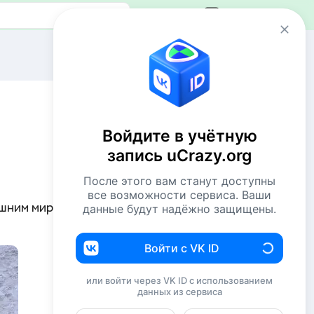
Авторизация
Сейчас онлайн
2 VIP`а
38 пользователей
Войдите в учётную
698 гостей
запись uCrazy.org
Всего посетителей 738
После этого вам станут доступны
Рекорд: 12737 посетителей
все возможности сервиса. Ваши
Установлен 22 апр 2026г. в 02:34
шним миром...
данные будут надёжно защищены.
Комментаторы недели
Войти с VK ID
Комсомолец
208
или войти через VK ID с использованием
данных из сервиса
Евгений114
183