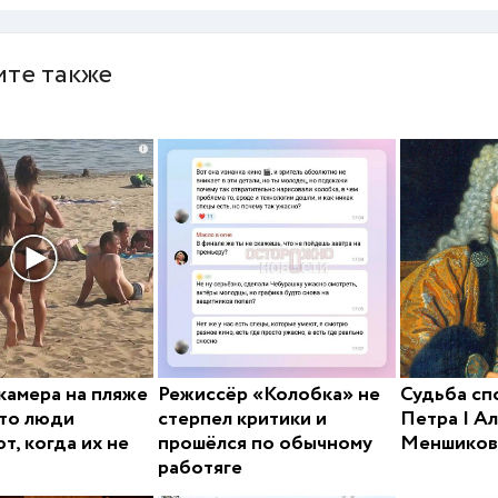
те также
i
камера на пляже
Режиссёр «Колобка» не
Судьба с
то люди
стерпел критики и
Петра I А
т, когда их не
прошёлся по обычному
Меншиков
работяге