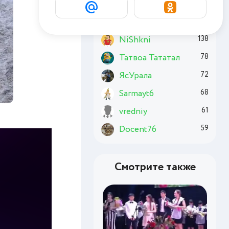
Basai
177
Chuzzle
176
NiShkni
138
Татвоа Тататал
78
ЯсУрала
72
Sarmayt6
68
vredniy
61
Docent76
59
Смотрите также