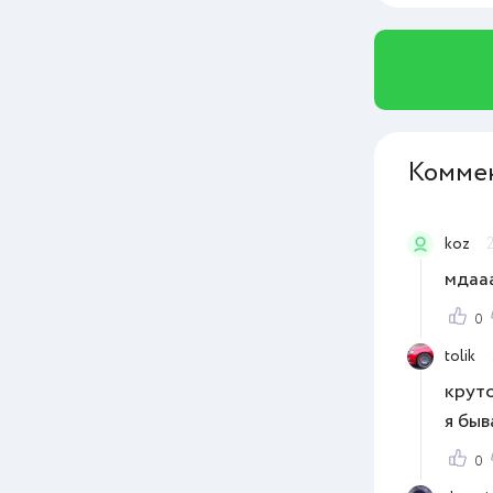
Комме
koz
мдааа
0
tolik
круто
я быв
0