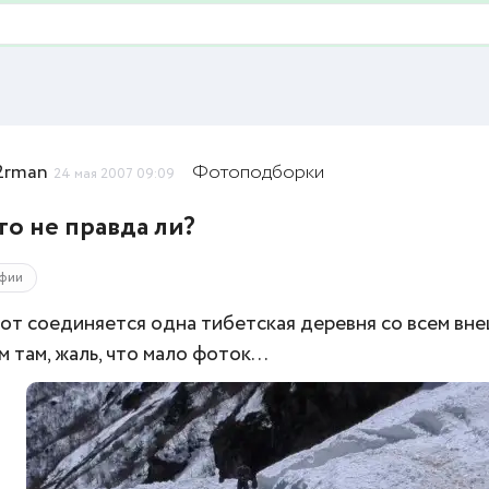
rman
Фотоподборки
24 мая 2007 09:09
то не правда ли?
фии
вот соединяется одна тибетская деревня со всем вне
 там, жаль, что мало фоток...