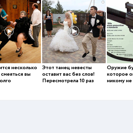
i
i
ится несколько
Этот танец невесты
Оружие б
а смеяться вы
оставит вас без слов!
которое о
олго
Пересмотрела 10 раз
никому не