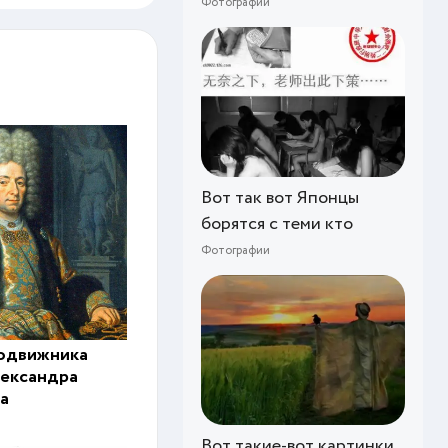
Фотографии
Вот так вот Японцы
борятся с теми кто
Фотографии
подвижника
лександра
а
Вот такие-вот картинки