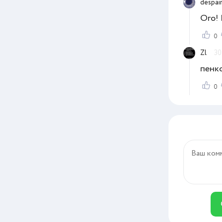
despai
Ого! 
0
Zl
30
пенк
0