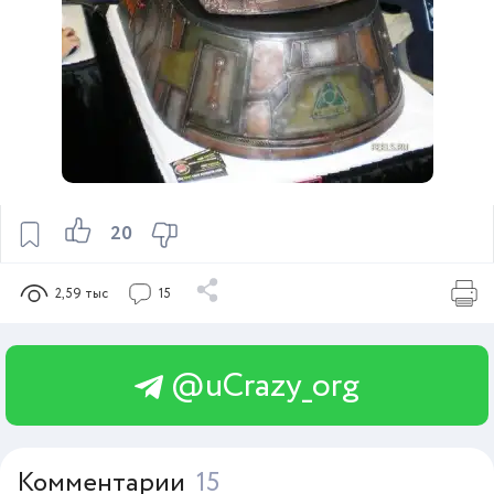
20
2,59 тыс
15
@uCrazy_org
Комментарии
15