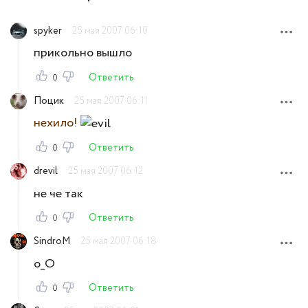
spyker
25 мая 2007 06:10
прикольно вышло
Ответить
0
Поцик
25 мая 2007 06:11
нехило!
Ответить
0
drevil
25 мая 2007 06:12
не че так
Ответить
0
SindroM
25 мая 2007 06:18
о_О
Ответить
0