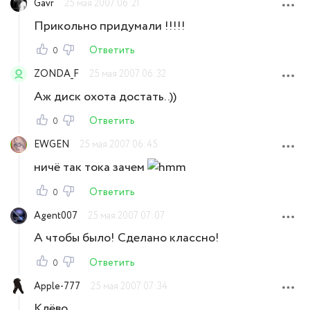
Gavr
25 мая 2007 06:21
Прикольно придумали !!!!!
Ответить
0
ZONDA_F
25 мая 2007 06:32
Аж диск охота достать..))
Ответить
0
EWGEN
25 мая 2007 06:45
ничё так тока зачем
Ответить
0
Agent007
25 мая 2007 07:07
А чтобы было! Сделано классно!
Ответить
0
Apple-777
25 мая 2007 07:34
Клёво