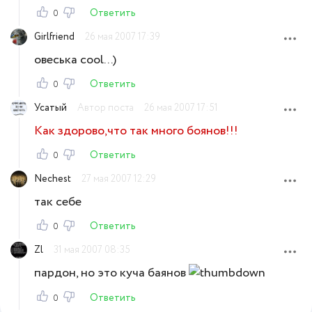
Ответить
0
Girlfriend
26 мая 2007 17:39
овеська cool...)
Ответить
0
Усатый
Автор поста
26 мая 2007 17:51
Как здорово,что так много боянов!!!
Ответить
0
Nechest
27 мая 2007 12:29
так себе
Ответить
0
Zl
31 мая 2007 08:35
пардон, но это куча баянов
Ответить
0