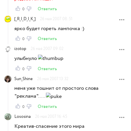
Ответить
0
[_R_I_D_I_K_]
26 мая 2007 08:51
ярко будет гореть лампочка :)
Ответить
0
izotop
26 мая 2007 09:02
улыбнуло
Ответить
0
Sun_Shine
26 мая 2007 13:32
меня уже тошнит от простого слова
"реклама".....
Ответить
0
Lososina
26 мая 2007 16:45
Креатив-спасение этого мира