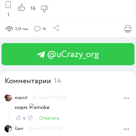
16
1
3,01 тыс
14
@uCrazy_org
Комментарии
14
export
26 мая 2007 08:26
норм.
Ответить
0
Gavr
26 мая 2007 08:28