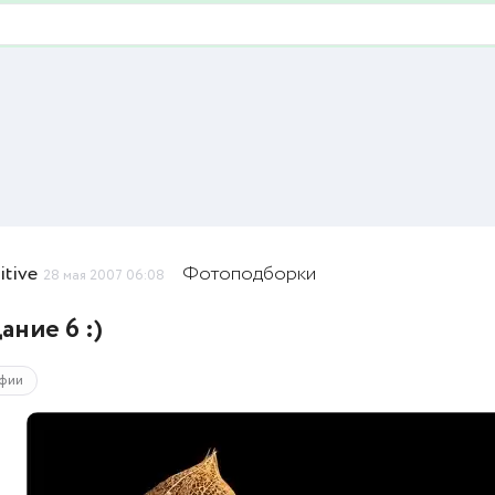
tive
Фотоподборки
28 мая 2007 06:08
ание 6 :)
фии