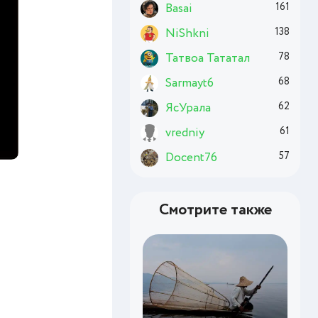
Basai
161
NiShkni
138
Татвоа Тататал
78
Sarmayt6
68
ЯсУрала
62
vredniy
61
Docent76
57
Смотрите также