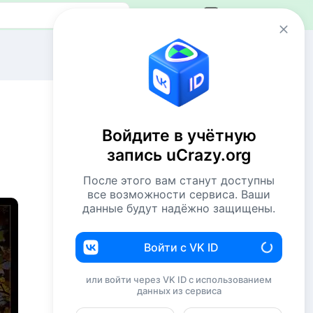
Авторизация
Сейчас онлайн
36 пользователей
1017 гостей
Войдите в учётную
Всего посетителей 1053
запись uCrazy.org
Рекорд: 12737 посетителей
Установлен 22 апр 2026г. в 02:34
После этого вам станут доступны
все возможности сервиса. Ваши
данные будут надёжно защищены.
Комментаторы недели
NiShkni
187
Войти с VK ID
Комсомолец
182
или войти через VK ID с использованием
данных из сервиса
Евгений114
176