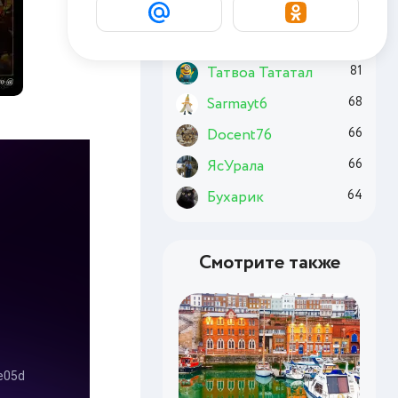
Basai
170
Chuzzle
128
Татвоа Тататал
81
Sarmayt6
68
Docent76
66
ЯсУрала
66
Бухарик
64
Смотрите также