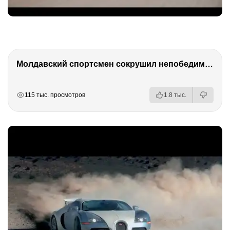
Молдавский спортсмен сокрушил непобедимого Осетина _ Обзор главных поединков AMC
РЕКЛАМА
РЕКЛАМА
РЕКЛАМА
115 тыс. просмотров
1.8 тыс.