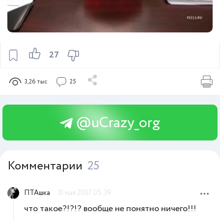
27
3,26 тыс
25
@uCrazy_org
Комментарии
25
ПТАшка
31 мая 2007 05:39
что такое?!?!? вообще не понятно ничего!!!