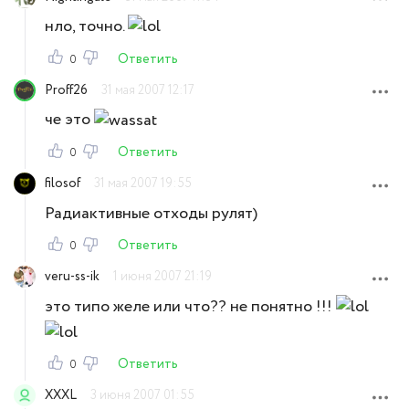
нло, точно.
Ответить
0
Proff26
31 мая 2007 12:17
че это
Ответить
0
filosof
31 мая 2007 19:55
Радиактивные отходы рулят)
Ответить
0
veru-ss-ik
1 июня 2007 21:19
это типо желе или что?? не понятно !!!
Ответить
0
XXXL
3 июня 2007 01:55