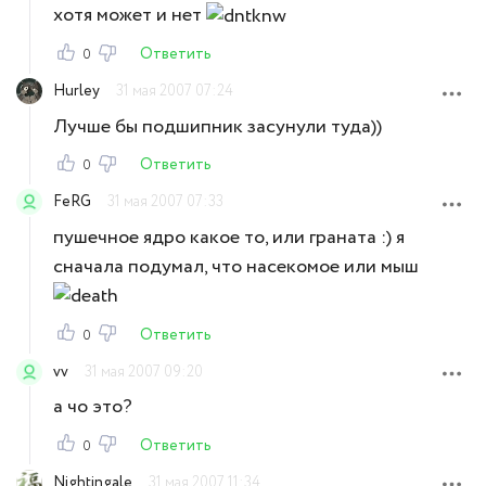
хотя может и нет
Ответить
0
Hurley
31 мая 2007 07:24
Лучше бы подшипник засунули туда))
Ответить
0
FeRG
31 мая 2007 07:33
пушечное ядро какое то, или граната :) я
сначала подумал, что насекомое или мыш
Ответить
0
vv
31 мая 2007 09:20
а чо это?
Ответить
0
Nightingale
31 мая 2007 11:34