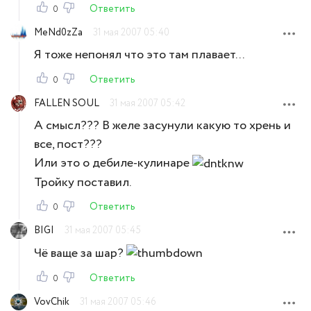
Ответить
0
MeNd0zZa
31 мая 2007 05:40
Я тоже непонял что это там плавает...
Ответить
0
FALLEN SOUL
31 мая 2007 05:42
А смысл??? В желе засунули какую то хрень и
все, пост???
Или это о дебиле-кулинаре
Тройку поставил.
Ответить
0
BIGI
31 мая 2007 05:45
Чё ваще за шар?
Ответить
0
VovChik
31 мая 2007 05:46