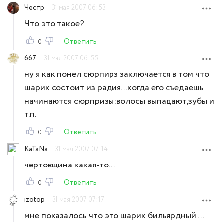
Честр
31 мая 2007 06:53
Что это такое?
Ответить
0
667
31 мая 2007 06:55
ну я как понел сюрпирз заключается в том что
шарик состоит из радия...когда его съедаешь
начинаются сюрпризы:волосы выпадают,зубы и
т.п.
Ответить
0
KaTaNa
31 мая 2007 07:14
чертовщина какая-то...
Ответить
0
izotop
31 мая 2007 07:17
мне показалось что это шарик бильярдный ...