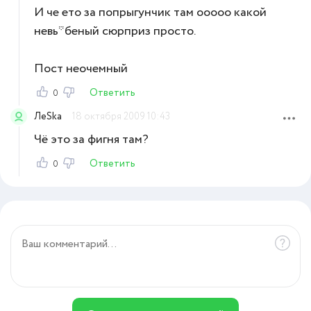
И че ето за попрыгунчик там ооооо какой
невь*беный сюрприз просто.
Пост неочемный
Ответить
0
ЛеSka
18 октября 2009 10:43
Чё это за фигня там?
Ответить
0