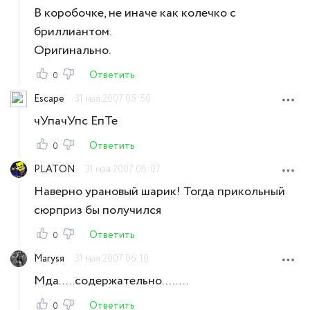
В коробочке, не иначе как колечко с
бриллиантом.
Оригинально.
Ответить
0
Escape
31 мая 2007 05:50
чУпачУпс ЕпТе
Ответить
0
PLATON
31 мая 2007 06:07
Наверно урановый шарик! Тогда прикольный
сюрприз бы получился
Ответить
0
Marysя
31 мая 2007 06:10
Мда.....содержательно........
Ответить
0