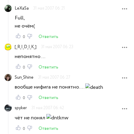
LeXaSa
31 мая 2007 06:21
Full,
не очём(
Ответить
0
[_R_I_D_I_K_]
31 мая 2007 06:23
непонятно ...
Ответить
0
Sun_Shine
31 мая 2007 06:27
вообще нифига не понятно....
Ответить
0
spyker
31 мая 2007 06:42
чёт не понял
Ответить
0