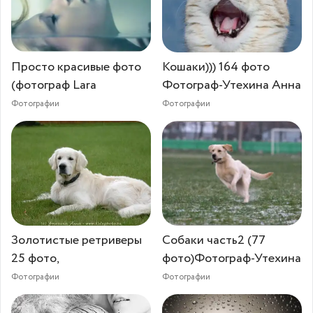
Просто красивые фото
Кошаки))) 164 фото
(фотограф Lara
Фотограф-Утехина Анна
Фотографии
Фотографии
Золотистые ретриверы
Собаки часть2 (77
25 фото,
фото)Фотограф-Утехина
Фотографии
Фотографии