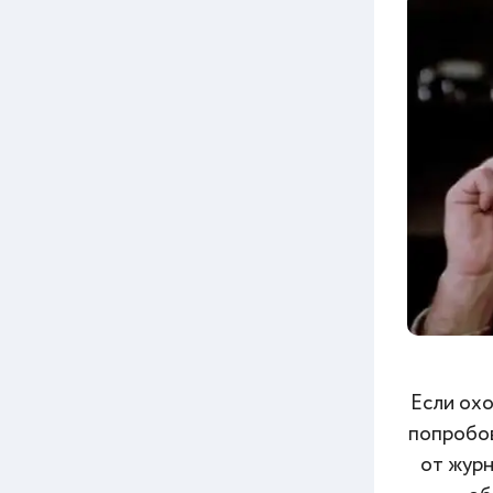
Если охо
попробов
от журн