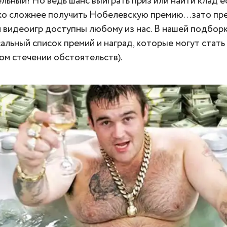
льный! Но ведь шанс выиграть приз или найти клад ес
о сложнее получить Нобелевскую премию…зато пр
 видеоигр доступны любому из нас. В нашей подбор
альный список премий и наград, которые могут стать
ом стечении обстоятельств).