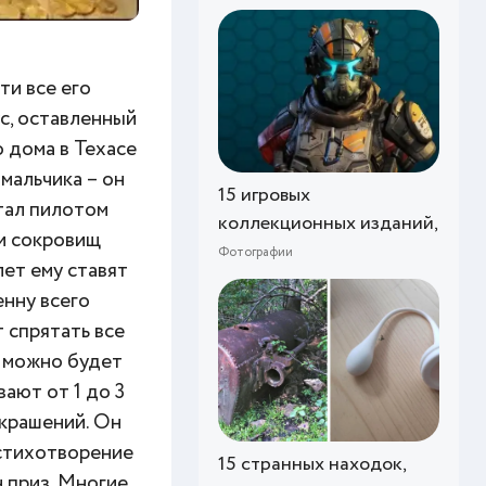
ти все его
с, оставленный
о дома в Техасе
мальчика – он
15 игровых
тал пилотом
коллекционных изданий,
ки сокровищ
Фотографии
лет ему ставят
енну всего
 спрятать все
х можно будет
ают от 1 до 3
украшений. Он
 стихотворение
15 странных находок,
н приз. Многие