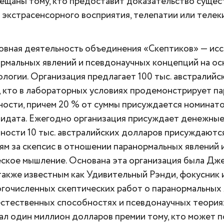
ещаны тому, кто предоставит доказательство сущес
экстрасенсорного восприятия, телепатии или телек
вная деятельность объединения «Скептиков» — ис
рмальных явлений и псевдонаучных концепций на ос
логии. Организация предлагает 100 тыс. австралийс
 кто в лабораторных условиях продемонстрирует п
ности, причем 20 % от суммы присуждается номинат
идата. Ежегодно организация присуждает денежные 
тности 10 тыс. австралийских долларов присуждают
ям за скепсис в отношении паранормальных явлений 
ское мышление. Основана эта организация была Дж
также известным как Удивительный Рэнди, фокусник 
гочисленных скептических работ о паранормальных 
стественных способностях и псевдонаучных теориях
л один миллион долларов премии тому, кто может по