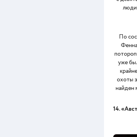
люди 
По сос
Фенна
поторопи
уже бы
крайне
охоты з
найден 
14. «Авс