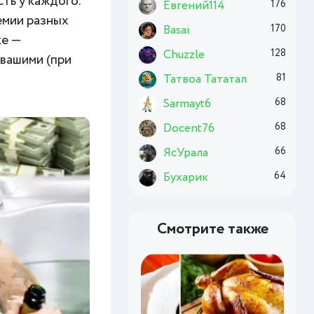
ть у каждого.
Евгений114
176
емии разных
Basai
170
ке —
Chuzzle
128
 вашими (при
Татвоа Тататал
81
Sarmayt6
68
Docent76
68
ЯсУрала
66
Бухарик
64
Смотрите также