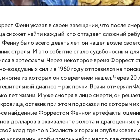
рест Фенн указал в своем завещании, что после смер
а сможет найти каждый, кто отгадает сложный ребу
а Фенну было всего девять лет, он нашел возле своег
ник стрелы. И это событие стало судьбоносным для 
лся в артефакты. Через некоторое время Форрест с
но-воздушных сил и в 1960 году отправился на поис
 многие из которых он со временем нашел. Через 20 
тешительный диагноз – рак почки. Врачи отмеряли Ф
ко лет жизни. И уже смотря в лицо смерти, он решает
окровища, оставив при этом подсказки по которым и
 Все найденные Форрестом Фенном артефакты оценив
нов долларов в эквиваленте золота и драгоценных 
свой клад где-то в Скалистых горах и опубликовали
ью «ключами», чтобы помочь найти место, где спрята