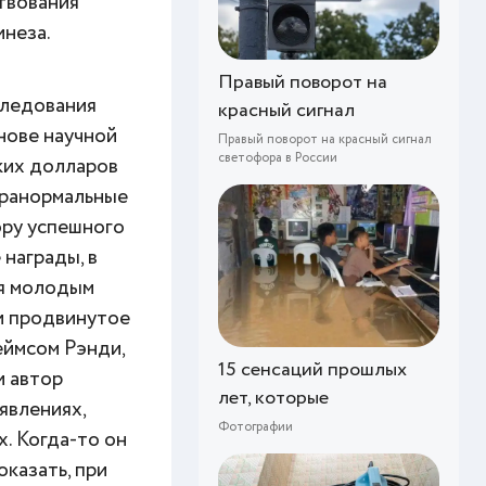
твования
инеза.
Правый поворот на
следования
красный сигнал
нове научной
Правый поворот на красный сигнал
светофора в России
ких долларов
аранормальные
ору успешного
награды, в
ся молодым
и продвинутое
еймсом Рэнди,
15 сенсаций прошлых
и автор
лет, которые
явлениях,
Фотографии
. Когда-то он
казать, при