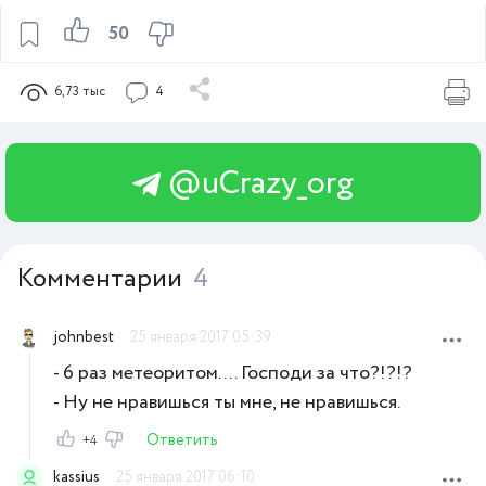
50
6,73 тыс
4
@uCrazy_org
Комментарии
4
johnbest
25 января 2017 05:39
- 6 раз метеоритом.... Господи за что?!?!?
- Ну не нравишься ты мне, не нравишься.
Ответить
+4
kassius
25 января 2017 06:10