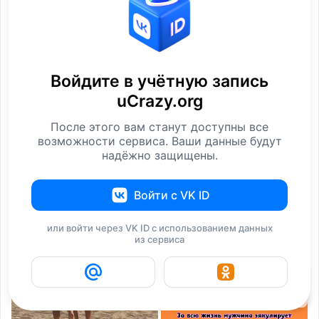
Войдите в учётную запись
uCrazy.org
Невероятная ткань,
28 эпичных фотографий,
После этого вам станут доступны все
которая способна
которые были
возможности сервиса. Ваши данные будут
надёжно защищены.
Фотографии
Фотографии
Войти с VK ID
i
или войти через VK ID с использованием данных
из сервиса
4