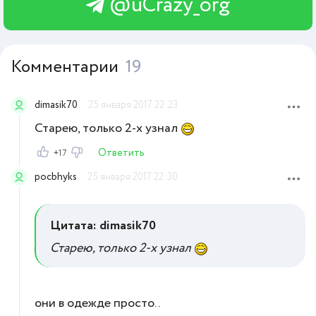
@uCrazy_org
Комментарии
19
dimasik70
25 января 2017 22:23
Старею, только 2-х узнал
Ответить
+17
pocbhyks
25 января 2017 22:30
Цитата: dimasik70
Старею, только 2-х узнал
они в одежде просто..