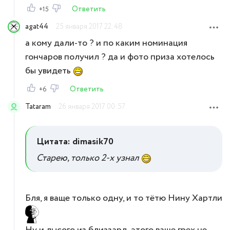
Ответить
+15
agat44
25 января 2017 22:48
а кому дали-то ? и по каким номинация
гончаров получил ? да и фото приза хотелось
бы увидеть
Ответить
+6
Tataram
26 января 2017 00:57
Цитата: dimasik70
Старею, только 2-х узнал
Бля, я ваще только одну, и то тётю Нину Хартли