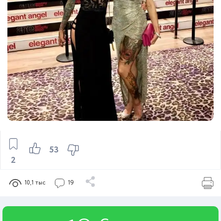
53
2
10,1 тыс
19