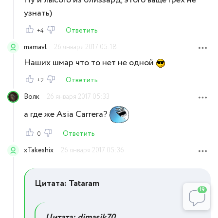
Ну и лысого из близзард, этого ваще грех не
узнать)
Ответить
+4
mamavl
26 января 2017 05:18
Наших шмар что то нет не одной
Ответить
+2
Bолк
26 января 2017 05:33
а где же Asia Carrera?
Ответить
0
xTakeshix
26 января 2017 05:36
Цитата: Tataram
19
Цитата: dimasik70