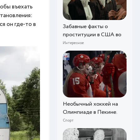
тобы въехать
становления:
я он где-то в
Забавные факты о
проституции в США во
Интересное
Необычный хоккей на
Олимпиаде в Пекине.
Спорт