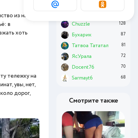
Комсомолец
186
Basai
170
ство из них во
ё: в
Chuzzle
128
зжать хоть
Бухарик
87
Татвоа Тататал
81
ЯсУрала
72
Docent76
70
ту тележку на
Sarmayt6
68
ат, увы, нет,
около дорог,
Смотрите также