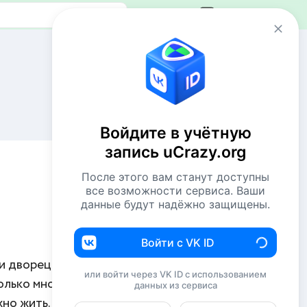
Авторизация
Сейчас онлайн
1 VIP
47 пользователей
Войдите в учётную
1030 гостей
запись uCrazy.org
Всего посетителей 1078
После этого вам станут доступны
Рекорд: 12737 посетителей
все возможности сервиса. Ваши
Установлен 22 апр 2026г. в 02:34
данные будут надёжно защищены.
Комментаторы недели
Войти с VK ID
и дворец для
Евгений114
194
или войти через VK ID с использованием
олько много
данных из сервиса
NiShkni
187
жно жить.