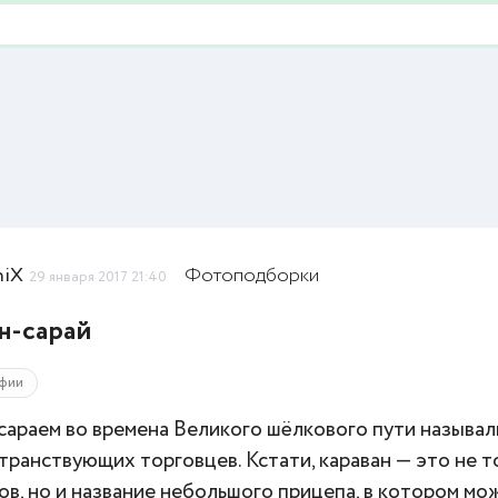
niX
Фотоподборки
29 января 2017 21:40
н-сарай
фии
сараем во времена Великого шёлкового пути называл
транствующих торговцев. Кстати, караван — это не т
в, но и название небольшого прицепа, в котором мо