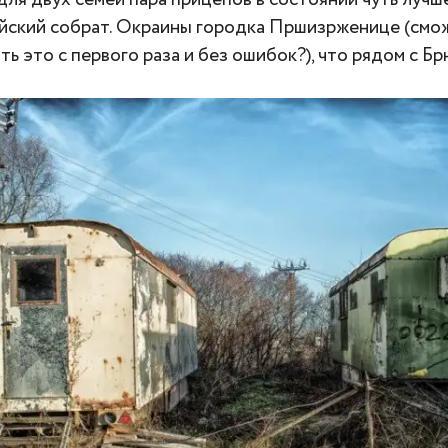
йский собрат. Окраины городка Пршизрженице (смо
ь это с первого раза и без ошибок?), что рядом с Бр