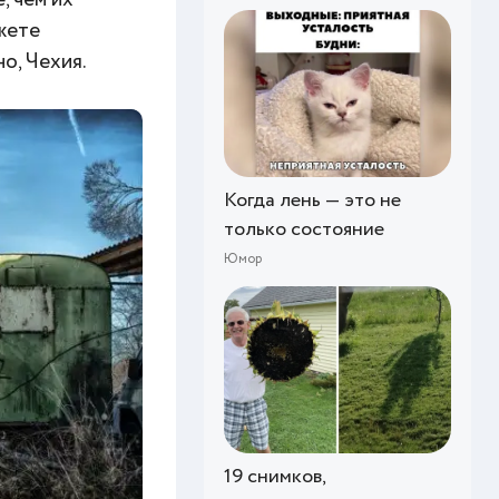
жете
но, Чехия.
Когда лень — это не
только состояние
Юмор
19 снимков,