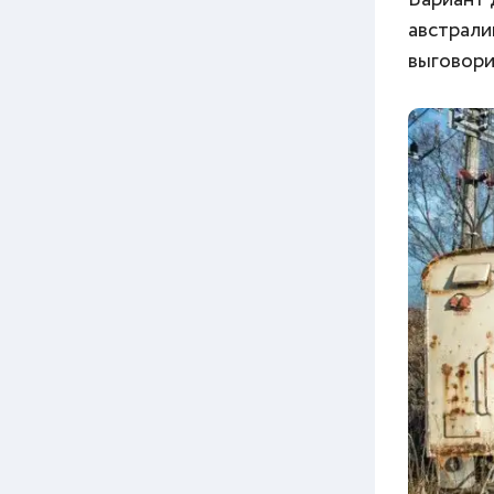
австрали
выговорит