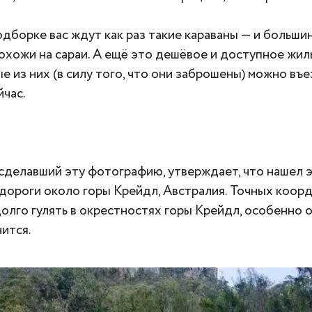
одборке вас ждут как раз такие караваны — и большин
охожи на сараи. А ещё это дешёвое и доступное жиль
е из них (в силу того, что они заброшены) можно въе
йчас.
сделавший эту фотографию, утверждает, что нашел э
дороги около горы Крейдл, Австралия. Точных координ
долго гулять в окрестностях горы Крейдл, особенно 
чится.