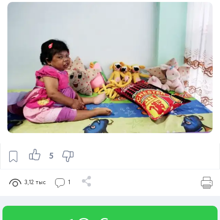
5
3,12 тыс
1