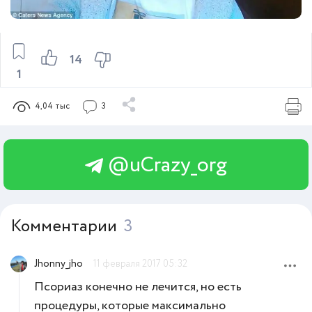
14
1
4,04 тыс
3
@uCrazy_org
Комментарии
3
Jhonny_jho
11 февраля 2017 05:32
Псориаз конечно не лечится, но есть
процедуры, которые максимально