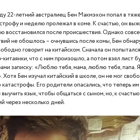
оду 22-летний австралиец Бен Макмэхон попал в тяж
строфу и неделю пролежал в коме. К счастью, он выж
ю восстановился после происшествия. Однако совсе
вий не обошлось – очнувшись после комы, Бен обнар
вободно говорит на китайском. Сначала он попытался
-китаянки, что с ним произошло, а потом взял лист б
ами записку: «Люблю тебя, мама, люблю тебя, папа. Я
. Хотя Бен изучал китайский в школе, он не мог своб
о катастрофы. Его родители опасались, что теперь и
 выучить язык, чтобы общаться с сыном, но, к счастью
ий через несколько дней.