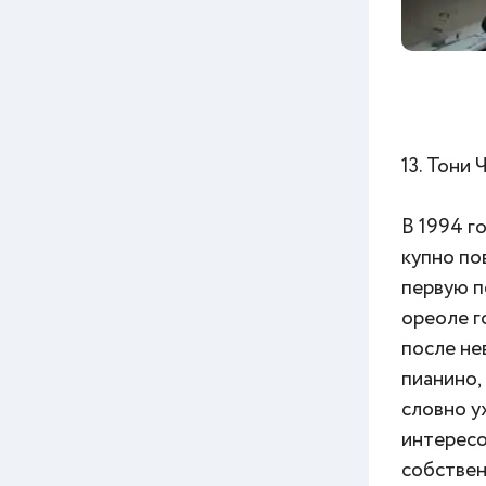
13. Тони
В 1994 г
купно по
первую п
ореоле г
после не
пианино,
словно у
интересо
собствен