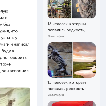
елую
ил и
15 человек, которым
м без
попались редкость,
ужил, что
Фотографии
 узнать у
умаги и написал
 буду в
одно говорить
м тоже
, Бен вспомнил
15 человек, которым
попалась редкость -
Фотографии