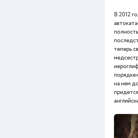
В 2012 г
автоката
полность
последст
теперь с
медсестр
иероглиф
порядке»
на нем д
придется
английск