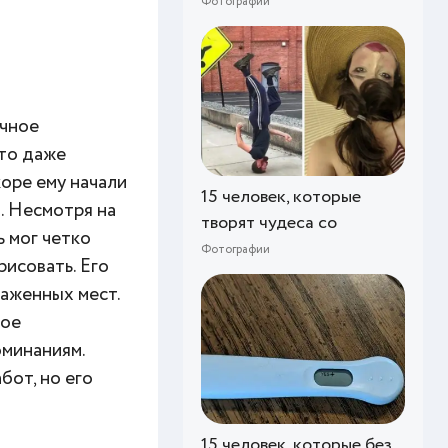
Фотографии
очное
что даже
коре ему начали
15 человек, которые
. Несмотря на
творят чудеса со
ь мог четко
Фотографии
рисовать. Его
раженных мест.
ное
оминаниям.
бот, но его
15 человек, которые без