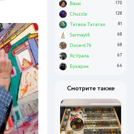
Basai
170
Chuzzle
128
Татвоа Тататал
81
Sarmayt6
68
Docent76
68
ЯсУрала
67
Бухарик
64
Смотрите также