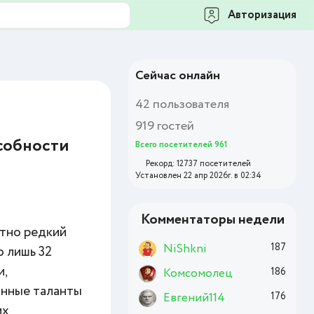
Авторизация
Сейчас онлайн
42 пользователя
919 гостей
особности
Всего посетителей 961
Рекорд: 12737 посетителей
Установлен 22 апр 2026г. в 02:34
Комментаторы недели
ятно редкий
NiShkni
187
о лишь 32
и,
Комсомолец
186
анные таланты
Евгений114
176
их