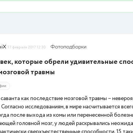
niX
Фотоподборки
17 февраля 2017 12:30
овек, которые обрели удивительные сп
мозговой травмы
фии
саванта как последствие мозговой травмы – неверо
 Согласно исследованиям, в мире насчитывается всег
когда после выхода из комы или перенесенной болезн
ающей головной мозг, у людей раскрывались неожид
рактически сверхъестественные способности. 15 так