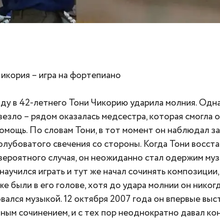
 Чикория – игра на фортепиано
оду в 42-летнего Тони Чикорию ударила молния. Одн
везло – рядом оказалась медсестра, которая смогла о
омощь. По словам Тони, в тот момент он наблюдал за
олубоватого свечения со стороны. Когда Тони восст
вероятного случая, он неожиданно стал одержим муз
 научился играть и тут же начал сочинять композиции
же были в его голове, хотя до удара молнии он никог
вался музыкой. 12 октября 2007 года он впервые выс
ным сочинением, и с тех пор неоднократно давал ко