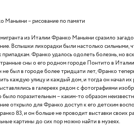
ко Маньяни – рисование по памяти
ммигранта из Италии Франко Маньяни сразило загад
ние. Вспышки лихорадки были настолько сильными, 
к припадкам. Франко удалось одолеть болезнь, но вс
странные сны о его родном городе Понтито в Италии
он не был в городе более тридцати лет, Франко тепер
ить каждую улицу и каждый дом, и тогда он начал их 
ыставлялись в галереях рядом с фотографиями изоб
 было поразительным – каким-то образом неизвест
ние открыло для Франко доступ к его детским восп
ранко 83, и он больше не проводит выставки своих ра
ьные картины до сих пор можно найти в музеях.