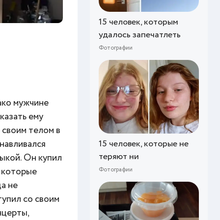
15 человек, которым
удалось запечатлеть
Фотографии
ако мужчине
казать ему
 своим телом в
15 человек, которые не
анавливался
теряют ни
ыкой. Он купил
, которые
Фотографии
да не
тупил со своим
нцерты,