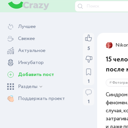
Лучшее
Свежее
Niko
5
Актуальное
15 чел
Инкубатор
после 
Добавить пост
1
Фотогра
Разделы
Синдром 
Поддержать проект
1
феномен.
случая, 
затрагив
и даже п