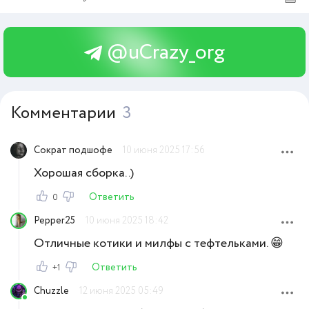
@uCrazy_org
Комментарии
3
Сократ подшофе
10 июня 2025 17:56
Хорошая сборка..)
Ответить
0
Pepper25
10 июня 2025 18:42
Отличные котики и милфы с тефтельками. 😁
Ответить
+1
Chuzzle
12 июня 2025 05:49