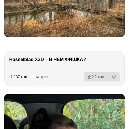
Hasselblad X2D – В ЧЕМ ФИШКА?
РЕКЛАМА
РЕКЛАМА
РЕКЛАМА
137 тыс. просмотров
2.2 тыс.