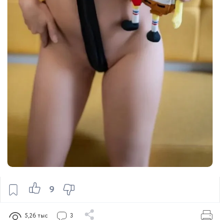
9
5,26 тыс
3