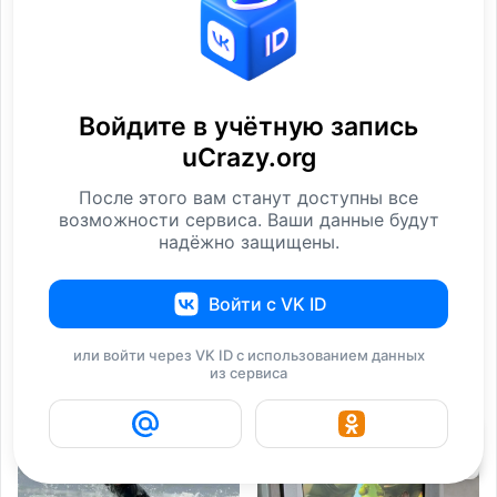
Новая подборка на
ФотоВинегрет
Войдите в учётную запись
общую тему
Фотографии
uCrazy.org
Фотографии
После этого вам станут доступны все
возможности сервиса. Ваши данные будут
надёжно защищены.
Войти с VK ID
или войти через VK ID с использованием данных
из сервиса
ФотоВинегрет
Изображения
Фотографии
Фотографии
3