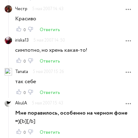
Честр
5 мая 2007 14:43
Красиво
Ответить
0
iriska13
5 мая 2007 14:50
симпотно, но хрень какая-то!
Ответить
0
Tanata
5 мая 2007 15:26
так себе
Ответить
0
AkulA
5 мая 2007 15:43
Мне поравилось, особенно на черном фоне
=)
[b][/b]
Ответить
0