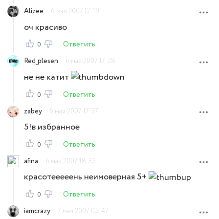
Alizee
6 мая 2007 12:19
оч красиво
Ответить
0
Red_plesen
6 мая 2007 17:28
не не катит
Ответить
0
zabey
6 мая 2007 17:37
5!в избранное
Ответить
0
afina
6 мая 2007 18:35
красотееееень неимоверная 5+
Ответить
0
iamcrazy
7 мая 2007 05:47