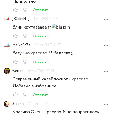
Прикольно
Ответить
0
_ЮлЬчИк_
11 мая 2007 07:34
блин крутаааааа гг
Ответить
0
MeNd0zZa
12 мая 2007 17:57
безумно красиво!!5 баллов=))
Ответить
0
werter
14 мая 2007 18:39
Современный калейдоскоп - красиво...
Добавил в избранное.
Ответить
0
Sidorka
16 мая 2007 10:29
Красиво.Очень красиво. Мне понравилось.