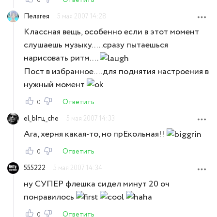
0
Пелагея
5 мая 2007 14:28
Классная вещь, особенно если в этот момент
слушаешь музыку.....сразу пытаешься
нарисовать ритм....
Пост в избранное....для поднятия настроения в
нужный момент
Ответить
0
el_Ытц_che
5 мая 2007 14:33
Ага, херня какая-то, но прЕкольная!!
Ответить
0
555222
5 мая 2007 14:34
ну СУПЕР флешка сидел минут 20 оч
понравилось
Ответить
0