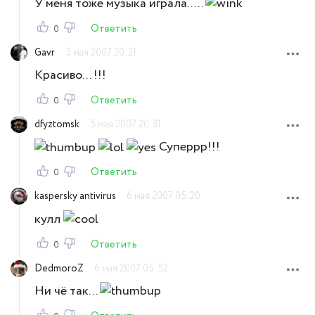
У меня тоже музыка играла.....
Ответить
0
Gavr
5 мая 2007 20:21
Красиво... !!!
Ответить
0
dfyztomsk
5 мая 2007 20:31
Суперрр!!!
Ответить
0
kaspersky antivirus
6 мая 2007 05:20
кулл
Ответить
0
DedmoroZ
6 мая 2007 05:52
Ни чё так...