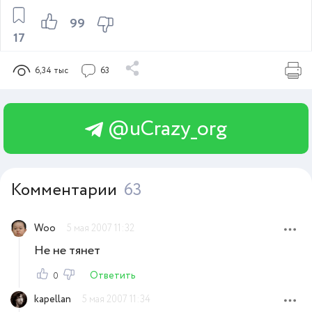
99
17
6,34 тыс
63
@uCrazy_org
Комментарии
63
Woo
5 мая 2007 11:32
Не не тянет
Ответить
0
kapellan
5 мая 2007 11:34