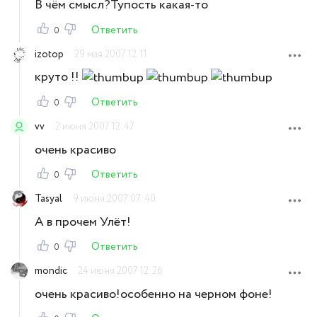
В чём смысл?Тупость какая-то
Ответить
0
izotop
29 мая 2007 12:11
круто !!
Ответить
0
vv
2 июня 2007 12:47
очень красиво
Ответить
0
Tasyal
9 июня 2007 07:40
А в прочем Улёт!
Ответить
0
mondic
24 июня 2007 12:26
очень красиво!особенно на черном фоне!