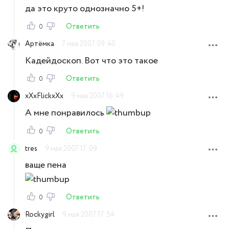
да это круто однозначно 5+!
Ответить
0
Артёмка
7 мая 2007 09:40
Кадейдоскоп. Вот что это такое
Ответить
0
xXxFlickxXx
9 мая 2007 16:49
А мне понравилось
Ответить
0
tres
9 мая 2007 17:09
ваще пена
Ответить
0
Rockygirl
9 мая 2007 17:54