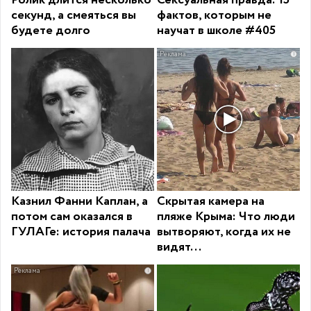
секунд, а смеяться вы
фактов, которым не
будете долго
научат в школе #405
i
Казнил Фанни Каплан, а
Скрытая камера на
потом сам оказался в
пляже Крыма: Что люди
ГУЛАГе: история палача
вытворяют, когда их не
видят...
i