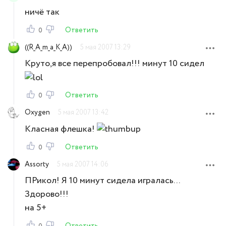
ничё так
Ответить
0
((R_A_m_a_K_A))
5 мая 2007 13:29
Круто,я все перепробовал!!! минут 10 сидел
Ответить
0
Oxygen
5 мая 2007 13:42
Класная флешка!
Ответить
0
Assorty
5 мая 2007 14:06
ПРикол! Я 10 минут сидела игралась...
Здорово!!!
на 5+
Ответить