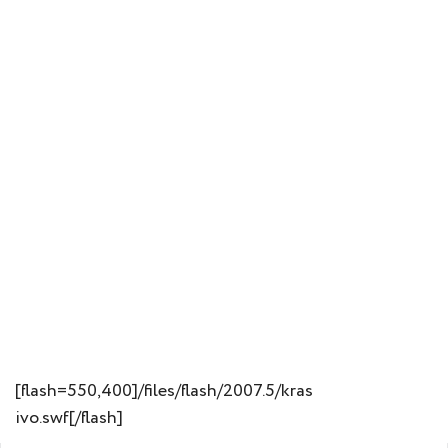
[flash=550,400]/files/flash/2007.5/kras
ivo.swf[/flash]