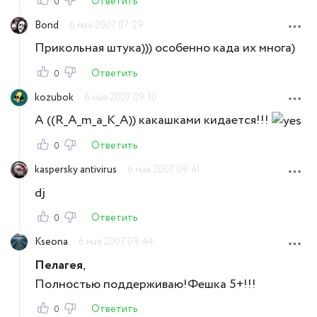
Ответить
0
Bond
6 мая 2007 07:29
Прикольная штука))) особенно када их многа)
Ответить
0
kozubok
6 мая 2007 09:10
А ((R_A_m_a_K_A)) какашками кидается!!!
Ответить
0
kaspersky antivirus
6 мая 2007 09:41
dj
Ответить
0
Kseona
6 мая 2007 09:44
Пелагея
,
Полностью поддерживаю!Фешка 5+!!!
Ответить
0