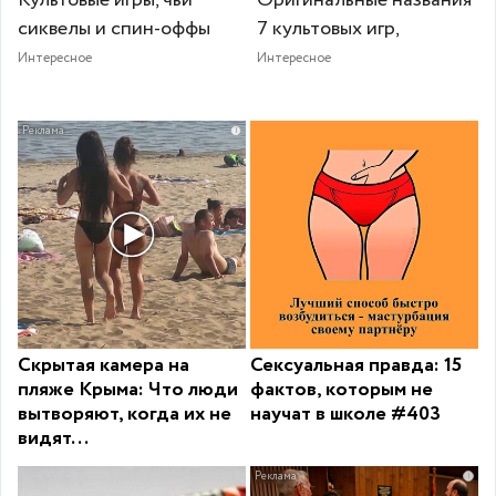
Культовые игры, чьи
Оригинальные названия
сиквелы и спин-оффы
7 культовых игр,
Интересное
Интересное
i
Скрытая камера на
Сексуальная правда: 15
пляже Крыма: Что люди
фактов, которым не
вытворяют, когда их не
научат в школе #403
видят...
i