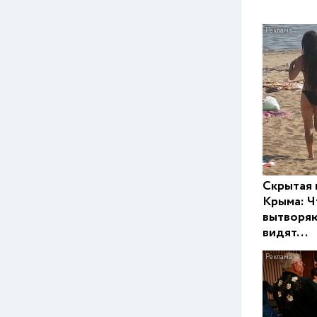
Скрытая 
Крыма: Ч
вытворяю
видят...