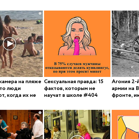
i
камера на пляже
Сексуальная правда: 15
Агония 2-
то люди
фактов, которым не
армии на 
т, когда их не
научат в школе #404
фронте, и
i
i