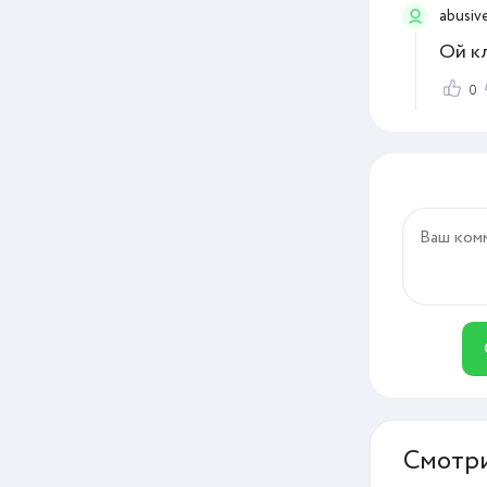
abusiv
Ой кл
0
Смотри