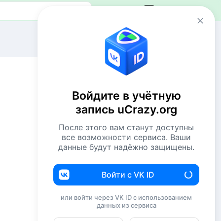
Авторизация
Сейчас онлайн
1 VIP
12 пользователей
Войдите в учётную
969 гостей
запись uCrazy.org
Всего посетителей 982
После этого вам станут доступны
Рекорд: 12737 посетителей
все возможности сервиса. Ваши
Установлен 22 апр 2026г. в 02:34
данные будут надёжно защищены.
Комментаторы недели
Войти с VK ID
NiShkni
220
или войти через VK ID с использованием
данных из сервиса
Евгений114
194