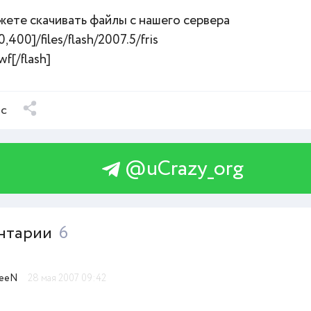
жете скачивать файлы с нашего сервера
0,400]/files/flash/2007.5/fris
wf[/flash]
ыс
@uCrazy_org
нтарии
6
eeN
28 мая 2007 09:42