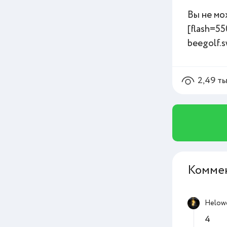
Вы не мо
[flash=55
beegolf.s
2,49 т
Комме
Helow
4