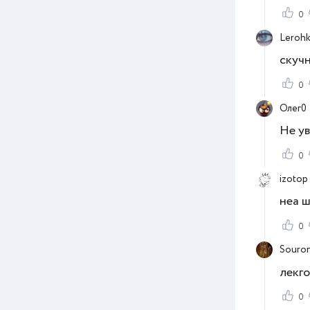
0
Leroh
скучн
0
Олег0
Не у
0
izotop
неа ш
0
Souro
лекго
0