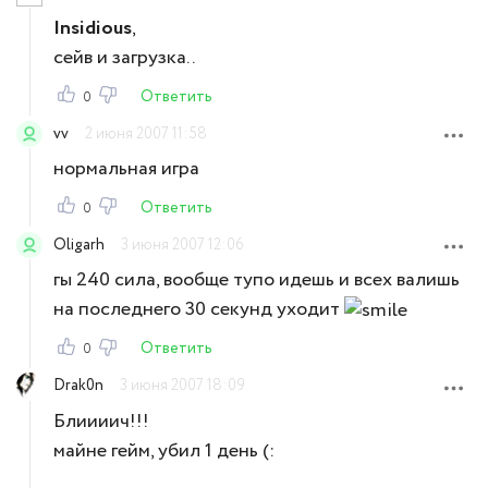
Insidious
,
сейв и загрузка..
Ответить
0
vv
2 июня 2007 11:58
нормальная игра
Ответить
0
Oligarh
3 июня 2007 12:06
гы 240 сила, вообще тупо идешь и всех валишь
на последнего 30 секунд уходит
Ответить
0
Drak0n
3 июня 2007 18:09
Блиииич!!!
майне гейм, убил 1 день (: