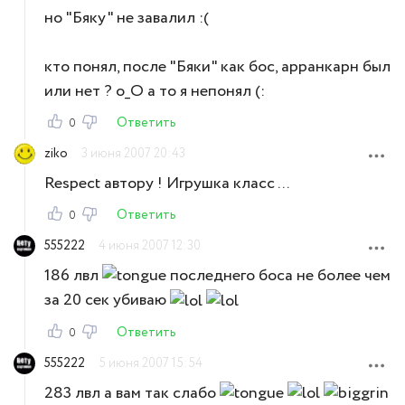
но "Бяку" не завалил :(
кто понял, после "Бяки" как бос, арранкарн был
или нет ? o_O а то я непонял (:
Ответить
0
ziko
3 июня 2007 20:43
Respect автору ! Игрушка класс ...
Ответить
0
555222
4 июня 2007 12:30
186 лвл
последнего боса не более чем
за 20 сек убиваю
Ответить
0
555222
5 июня 2007 15:54
283 лвл а вам так слабо