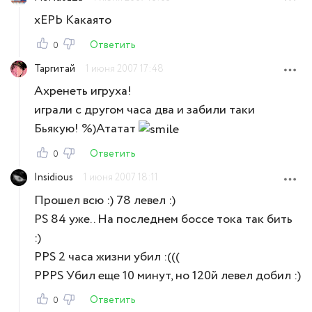
хЕРЬ Какаято
Ответить
0
Таргитай
1 июня 2007 17:48
Ахренеть игруха!
играли с другом часа два и забили таки
Бьякую! %)Ататат
Ответить
0
Insidious
1 июня 2007 18:11
Прошел всю :) 78 левел :)
PS 84 уже.. На последнем боссе тока так бить
:)
PPS 2 часа жизни убил :(((
PPPS Убил еще 10 минут, но 120й левел добил :)
Ответить
0