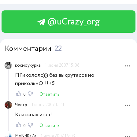
@uCrazy_org
Комментарии
22
космоукурка
1 июня 2007 15:06
ПРикололо))) без выкрутасов но
прикольнО!!!+5
Ответить
0
Честр
1 июня 2007 15:11
Классная игра!
Ответить
0
MeNd0zZa
1 июня 2007 16:03