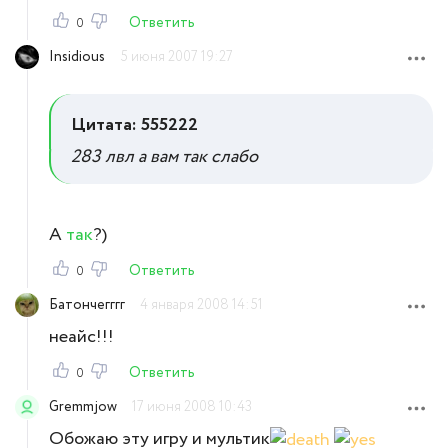
Ответить
0
Insidious
5 июня 2007 19:27
Цитата: 555222
283 лвл а вам так слабо
А
так
?)
Ответить
0
Батончегггг
4 января 2008 14:51
неайс!!!
Ответить
0
Gremmjow
17 июня 2008 10:43
Обожаю эту игру и мультик