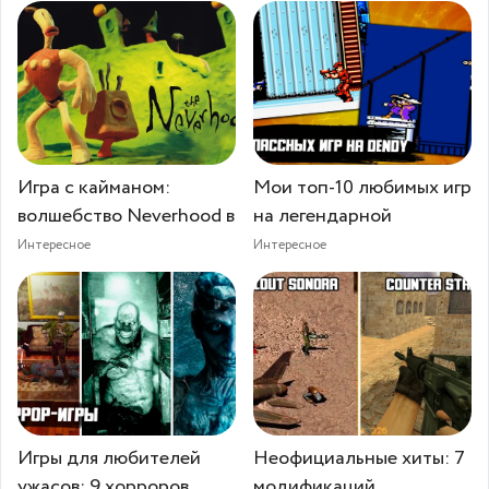
Игра с кайманом:
Мои топ-10 любимых игр
волшебство Neverhood в
на легендарной
Интересное
Интересное
Игры для любителей
Неофициальные хиты: 7
ужасов: 9 хорроров,
модификаций,