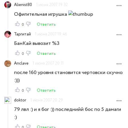
Alienist80
1 июня 2007 19:32
Офигительная игрушка
Ответить
0
Таргитай
1 июня 2007 19:46
БанКай вывозит %З
Ответить
0
Anclave
1 июня 2007 20:11
после 160 уровня становится чертовски скучно
:)))
Ответить
0
doktor
1 июня 2007 20:29
79 лвл :) и я бог :)) последнийй бос по 5 дамаги
:)
Ответить
0