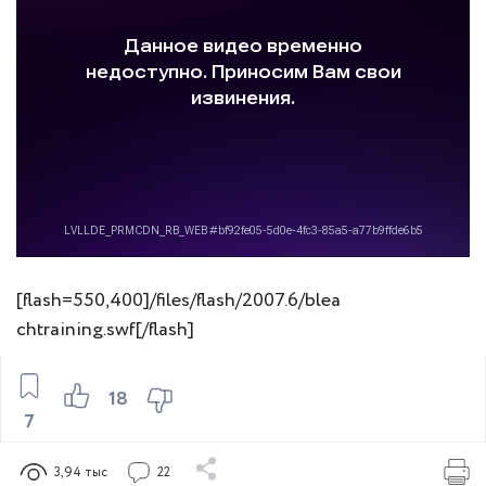
[flash=550,400]/files/flash/2007.6/blea
chtraining.swf[/flash]
18
7
3,94 тыс
22