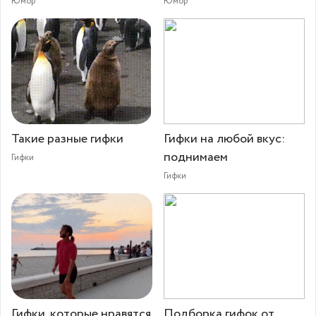
Юмор
Юмор
Такие разные гифки
Гифки на любой вкус:
поднимаем
Гифки
Гифки
Гифки, которые нравятся
Подборка гифок от