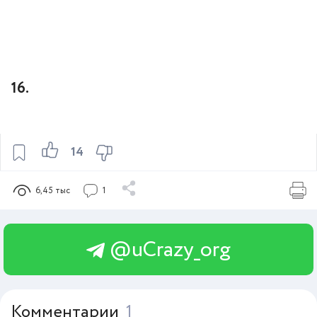
16.
14
6,45 тыс
1
@uCrazy_org
Комментарии
1