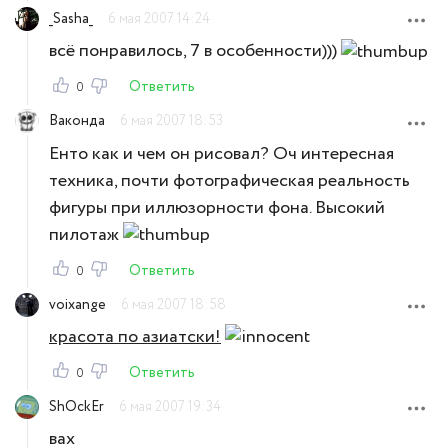
_Sasha_
6 мая 2007 14:24
всё понравилось, 7 в особенности)))
Ответить
0
Ваконда
6 мая 2007 18:53
Енто как и чем он рисовал? Оч интересная
техника, почти фотографическая реальность
фигуры при иллюзорности фона. Высокий
пилотаж
Ответить
0
voixange
6 мая 2007 18:58
красота по азиатски!
Ответить
0
ShOckEr
6 мая 2007 19:34
вах