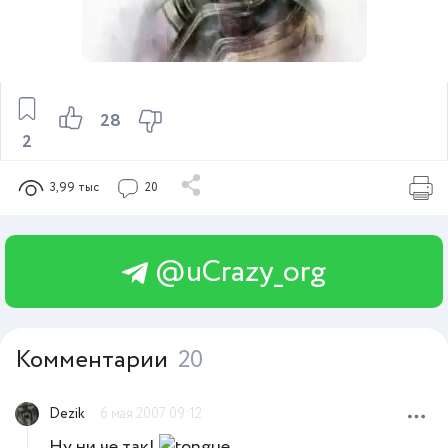
28
2
3,99 тыс
20
@uCrazy_org
Комментарии
20
Dezik
6 мая 2007 09:12
Ну ни че так!