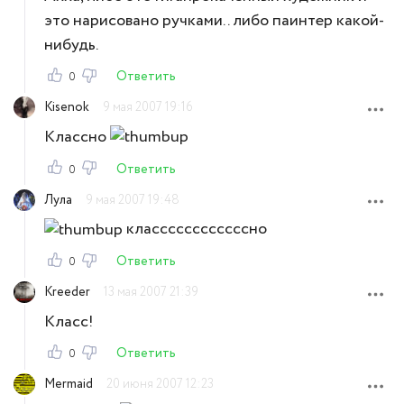
это нарисовано ручками.. либо паинтер какой-
нибудь.
Ответить
0
Kisenok
9 мая 2007 19:16
Классно
Ответить
0
Лула
9 мая 2007 19:48
классссссссссссно
Ответить
0
Kreeder
13 мая 2007 21:39
Класс!
Ответить
0
Mermaid
20 июня 2007 12:23