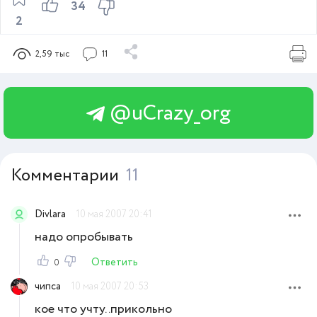
34
2
2,59 тыс
11
@uCrazy_org
Комментарии
11
Divlara
10 мая 2007 20:41
надо опробывать
Ответить
0
чипса
10 мая 2007 20:53
кое что учту..прикольно