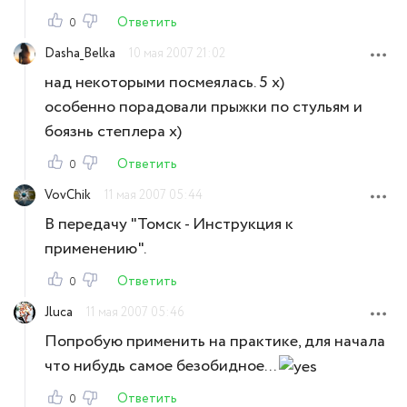
Ответить
0
Dasha_Belka
10 мая 2007 21:02
над некоторыми посмеялась. 5 х)
особенно порадовали прыжки по стульям и
боязнь степлера х)
Ответить
0
VovChik
11 мая 2007 05:44
В передачу "Томск - Инструкция к
применению".
Ответить
0
Jluca
11 мая 2007 05:46
Попробую применить на практике, для начала
что нибудь самое безобидное...
Ответить
0