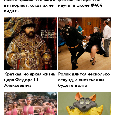
вытворяют, когда их не
научат в школе #404
видят...
i
Краткая, но яркая жизнь
Ролик длится несколько
царя Фёдора III
секунд, а смеяться вы
Алексеевича
будете долго
i