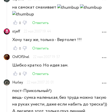
на самокат смахивает
Ответить
0
stjeff
22 мая 2007 19:44
Хочу таку же, только - Вертолет !!!
Ответить
0
ChifOfShel
22 мая 2007 19:57
Шибко кратко. Но идея зам.
Ответить
0
Hurley
22 мая 2007 20:01
пост-Прикольный!)
вещь- сумка маленькая, без труда можно такую
на руках унести, даже если набить до треска!))
А лисапед этот, только груз лишний.