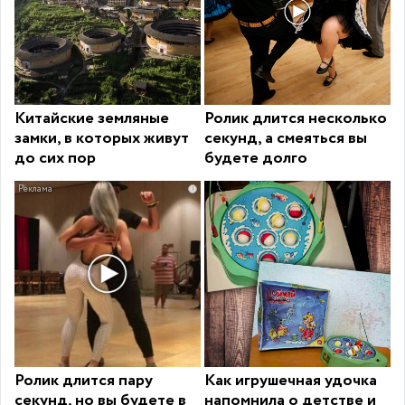
Китайские земляные
Ролик длится несколько
замки, в которых живут
секунд, а смеяться вы
до сих пор
будете долго
i
Ролик длится пару
Как игрушечная удочка
секунд, но вы будете в
напомнила о детстве и