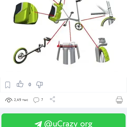
0
2,49 тыс
7
@uCrazy_org