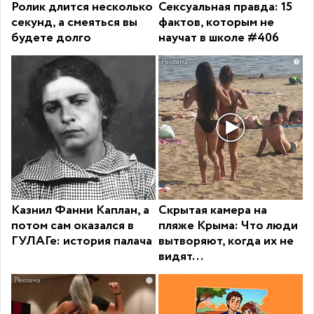
Ролик длится несколько
Сексуальная правда: 15
секунд, а смеяться вы
фактов, которым не
будете долго
научат в школе #406
i
Казнил Фанни Каплан, а
Скрытая камера на
потом сам оказался в
пляже Крыма: Что люди
ГУЛАГе: история палача
вытворяют, когда их не
видят...
i