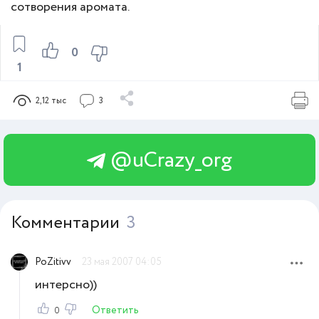
сотворения аромата.
0
1
2,12 тыс
3
@uCrazy_org
Комментарии
3
PoZitivv
23 мая 2007 04:05
интерсно))
Ответить
0