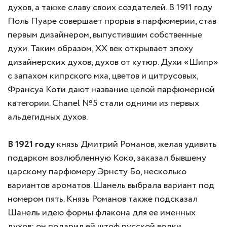
духов, а также славу своих создателей. В 1911 году
Поль Пуаре совершает прорыв в парфюмерии, став
первым дизайнером, выпустившим собственные
духи. Таким образом, XX век открывает эпоху
дизайнерских духов, духов от кутюр. Духи «Шипр»
с запахом кипрского мха, цветов и цитрусовых,
Франсуа Коти дают название целой парфюмерной
категории. Chanel №5 стали одними из первых
альдегидных духов.
В 1921 году
князь Дмитрий Романов, желая удивить
подарком возлюбленную Коко, заказал бывшему
царскому парфюмеру Эрнсту Бо, несколько
вариантов ароматов. Шанель выбрала вариант под
номером пять. Князь Романов также подсказал
Шанель идею формы флакона для ее именных
духов: он подарил ей штоф русской водки