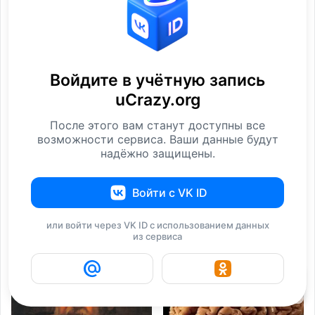
Границы стран, которые
"Подлива" и другие
видны из космоса
фразы,
Интересное
Слова
Войдите в учётную запись
uCrazy.org
После этого вам станут доступны все
возможности сервиса. Ваши данные будут
надёжно защищены.
Войти с VK ID
Что представляет из
10 фактов об
себя жанр
аэропортах
или войти через VK ID с использованием данных
из сервиса
Интересное
Интересное
2