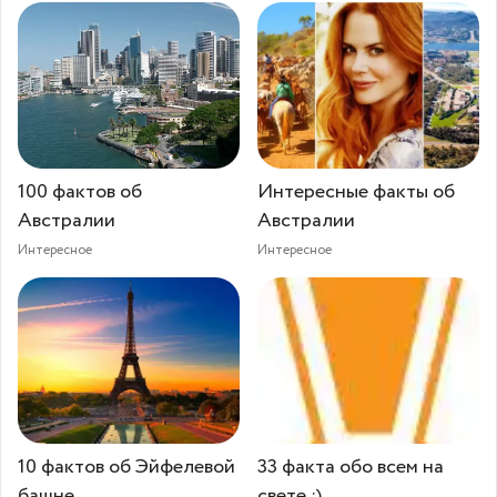
100 фактов об
Интересные факты об
Австралии
Австралии
Интересное
Интересное
10 фактов об Эйфелевой
33 факта обо всем на
башне
свете :)