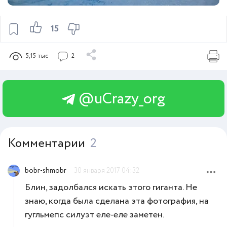
15
5,15 тыс
2
@uCrazy_org
Комментарии
2
bobr-shmobr
30 января 2017 04:32
Блин, задолбался искать этого гиганта. Не
знаю, когда была сделана эта фотография, на
гугльмепс силуэт еле-еле заметен.