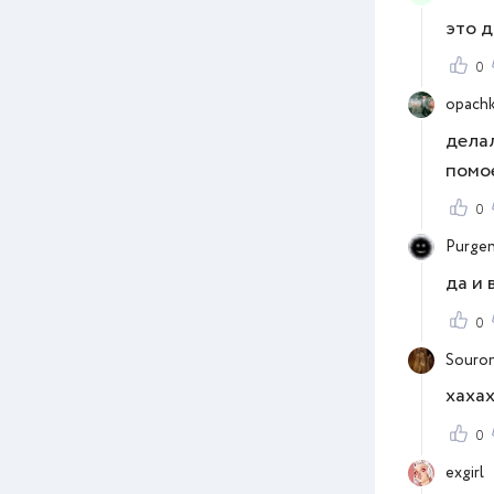
это д
0
opachk
делал
помо
0
Purge
да и 
0
Souro
хахах
0
exgirl