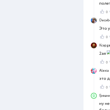
полет
0
Decиb
Это у
0
Kcapg
2ая
0
Alexia
это д
0
Грешн
ну не