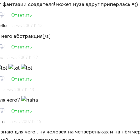
 фантазии создателя!может муза вдруг приперлась =))
Ответить
elka
5 мая 2007 11:15
 него абстракция[/s]
Ответить
ac
5 мая 2007 11:22
Ответить
5 мая 2007 11:43
ля чего?
Ответить
ица
5 мая 2007 12:15
 знаю для чего...ну человек на четвереньках и на нём че