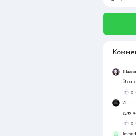
Комме
Шалов
Это т
0
Zl
5 
для ч
0
Immort