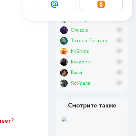
Евгений114
xx
Sarmayt6
xx
Chuzzle
xx
Татвоа Тататал
xx
NiShkni
xx
Бухарик
xx
Basai
xx
ЯсУрала
xx
Смотрите также
ответ?