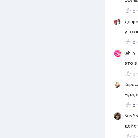
больш
0
Депре
у это
0
lehiin
это в
0
Керос
мда, 
0
Sun_Sh
дейст
0