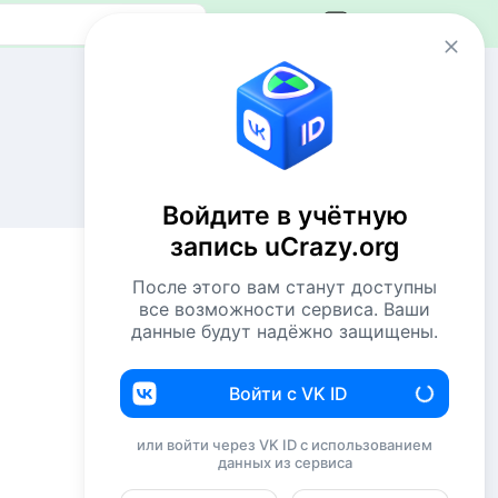
Авторизация
Сейчас онлайн
2 VIP`а
32 пользователя
Войдите в учётную
1205 гостей
запись uCrazy.org
Всего посетителей 1239
После этого вам станут доступны
Рекорд: 12737 посетителей
все возможности сервиса. Ваши
Установлен 22 апр 2026г. в 02:34
данные будут надёжно защищены.
Комментаторы недели
Войти с VK ID
подводим итоги
или войти через VK ID с использованием
Docent76
xx
данных из сервиса
Комсомолец
xx