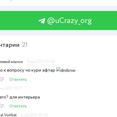
@uCrazy_org
нтарии
21
ливый язычок
5 мая 2007 09:08
о к вопросу чо кури афтар
Ответить
мая 2007 09:21
его? для интерьера
Ответить
al Vombat
5 мая 2007 09:38