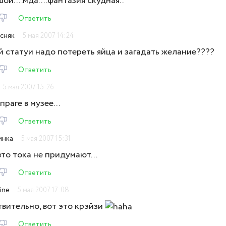
ой....мда....фантазия скудная..
Ответить
сняк
5 мая 2007 14:24
й статуи надо потереть яйца и загадать желание????
Ответить
5 мая 2007 15:26
 праге в музее...
Ответить
инка
5 мая 2007 15:31
вто тока не придумают...
Ответить
ine
5 мая 2007 17:08
вительно, вот это крэйзи
Ответить