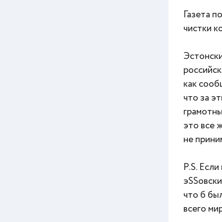
Газета п
чистки к
Эстонски
российск
как сооб
что за э
грамотны
это все 
не приним
P.S. Есл
эSSовски
что б бы
всего ми