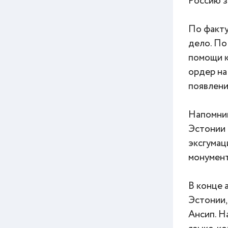
Россию з
По факту
дело. По
помощи к
ордер на
появлени
Напомним
Эстонии 
эксгумац
монумен
В конце 
Эстонии,
Ансип. Н