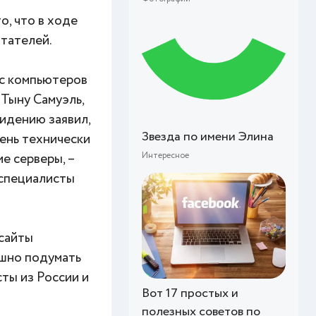
о, что в ходе
итателей.
 с компьютеров
Тыну Самуэль,
идению заявил,
Звезда по имени Элина
чень технически
е серверы, –
Интересное
 специалисты
 сайты
ашно подумать
ты из России и
Вот 17 простых и
полезных советов по