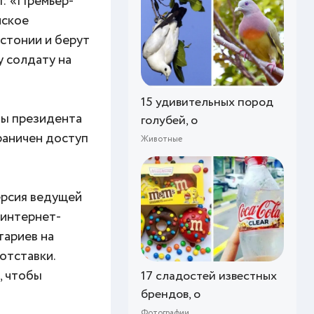
п: «Премьер-
нское
Эстонии и берут
у солдату на
15 удивительных пород
ты президента
голубей, о
раничен доступ
Животные
ерсия ведущей
 интернет-
тариев на
отставки.
, чтобы
17 сладостей известных
брендов, о
Фотографии