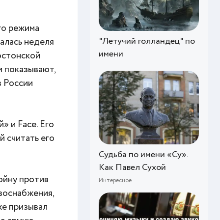
го режима
"Летучий голландец" по
алась неделя
имени
 эстонской
и показывают,
в России
 и Face. Его
й считать его
Судьба по имени «Су».
Как Павел Сухой
ойну против
Интересное
азоснабжения,
же призывал