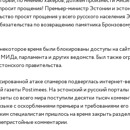
оторый, по мнению хакеров, должен произнести Анси
просит прощения! Премьер-министр Эстонии и эсто
ьство просят прощения у всего русского населения 
обязательства по возвращению памятника Бронзовом
 некоторое время были блокированы доступы на сай
 МИДа, парламента и других ведомств. Был также ог
эстонского правительства.
ссированной атаке спамеров подверглась интернет-в
й газеты Postimees. На эстонский и русский порталы
азеты со всего мира поступили десятки тысяч коммен
языке с оскорблениями премьера и требованиями его 
ким специалистам пришлось на время закрыть раздел
непристойные комментарии.