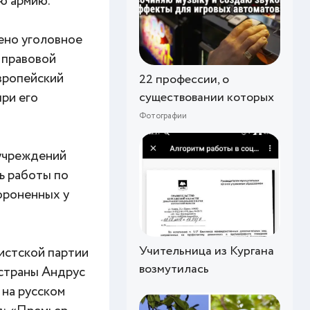
ю армию.
ено уголовное
 правовой
вропейский
22 профессии, о
при его
существовании которых
Фотографии
 учреждений
ть работы по
ороненных у
Учительница из Кургана
истской партии
возмутилась
 страны Андрус
 на русском