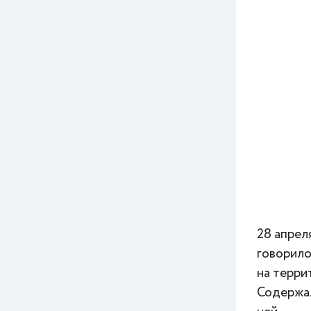
28 апрел
говорило
на терри
Содержал