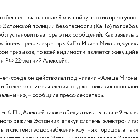
 обещал начать после 9 мая войну против преступно
 Эстонской полиции безопасности (КаПо) потребов
тобы установить автора этих сообщений. Как заявила
ostimees пресс-секретарь КаПо Ирина Миксон, «улик
ром призывов, по всей видимости, является живущий 
н РФ 22-летний Алексей».
нет-среде он действовал под никами «Алеша Мирный»
 и более ранние заявления не дают никаких основани
еальными», – сообщила пресс-секретарь.
м КаПо, Алексей также обещал начать после 9 мая в
ного режима Эстонии», атакуя системы электро- и г
ы и системы водоснабжения крупных городов, а так