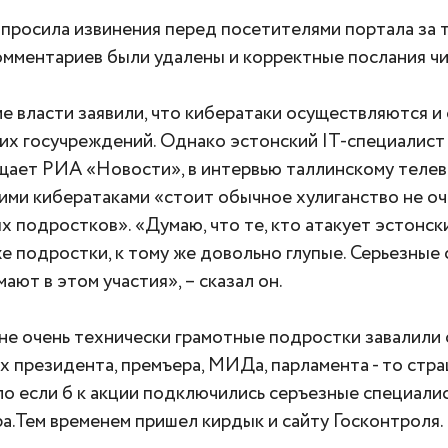
опросила извинения перед посетителями портала за т
омментариев были удалены и корректные послания ч
е власти заявили, что кибератаки осуществляются и
их госучреждений. Однако эстонский IT-специалист 
щает РИА «Новости», в интервью таллинскому телев
тими кибератаками «стоит обычное хулиганство не о
х подростков». «Думаю, что те, кто атакует эстонски
же подростки, к тому же довольно глупые. Серьезные
ают в этом участия», – сказал он.
и не очень технически грамотные подростки завалили
х президента, премъера, МИДа, парламента - то стр
ло если б к акции подключились серъезные специалис
ра.Тем временем пришел кирдык и сайту Госконтроля.