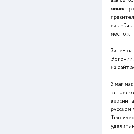
языке, к
министр 
правител
на себя 
место».
Затем на
Эстонии,
на сайт 
2 мая ма
эстонско
версии г
русском 
Техничес
удалить 