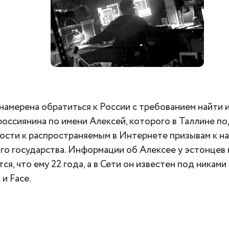
намерена обратиться к России с требованием найти и
россиянина по имени Алексей, которого в Таллине п
ости к распространяемым в Интернете призывам к н
го государства. Информации об Алексее у эстонцев 
ся, что ему 22 года, а в Сети он известен под никам
и Face.