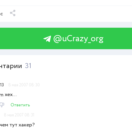
ыс
@uCrazy_org
нтарии
31
13
8 мая 2007 08:30
хех...
Ответить
8 мая 2007 08:31
чем тут хакер?