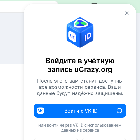
Авторизация
Сейчас онлайн
42 пользователя
1085 гостей
Войдите в учётную
Всего посетителей 1127
запись uCrazy.org
Рекорд: 12737 посетителей
Установлен 22 апр 2026г. в 02:34
После этого вам станут доступны
все возможности сервиса. Ваши
данные будут надёжно защищены.
Комментаторы недели
NiShkni
214
Войти с VK ID
Евгений114
200
или войти через VK ID с использованием
данных из сервиса
Комсомолец
191