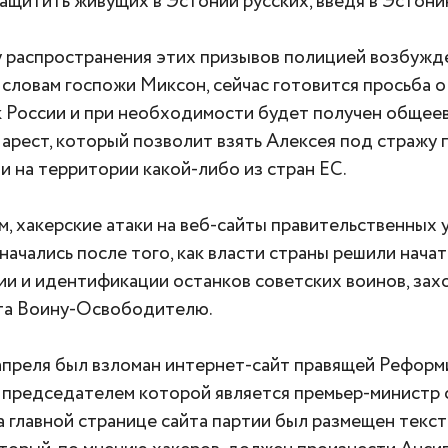
ащитить живущих в Эстонии русских, введя в Эстони
 распространения этих призывов полицией возбужд
 словам госпожи Миксон, сейчас готовится просьба о
 России и при необходимости будет получен общее
 арест, который позволит взять Алексея под стражу 
и на территории какой-либо из стран ЕС.
, хакерские атаки на веб-сайты правительственных
начались после того, как власти страны решили нача
ии и идентификации останков советских воинов, зах
та Воину-Освободителю.
апреля был взломан интернет-сайт правящей Реформ
 председателем которой является премьер-министр
а главной странице сайта партии был размещен текст