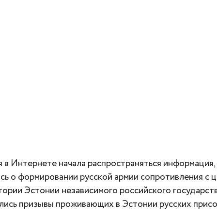
я в Интернете начала распространяться информация,
сь о формировании русской армии сопротивления с 
тории Эстонии независимого российского государств
ись призывы проживающих в Эстонии русских присо