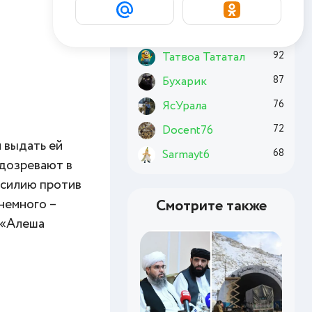
Basai
172
Chuzzle
129
Татвоа Тататал
92
Бухарик
87
ЯсУрала
76
Docent76
72
 выдать ей
Sarmayt6
68
одозревают в
асилию против
немного –
Смотрите также
и «Алеша