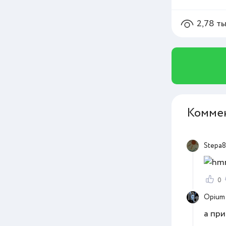
2,78 т
Комме
Stepa8
0
Opium
а при