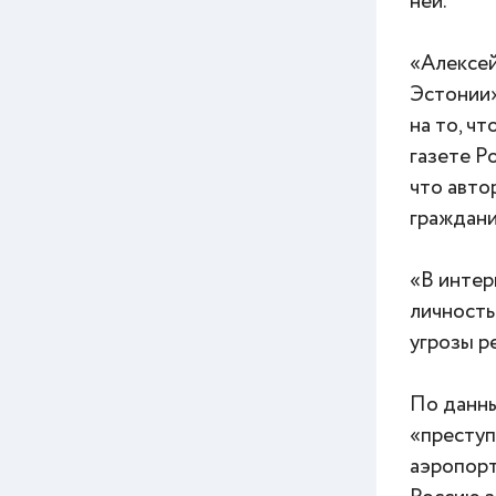
ней.
«Алексей
Эстонии»
на то, ч
газете P
что авто
граждани
«В интер
личность
угрозы р
По данны
«преступ
аэропорт