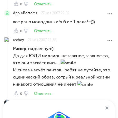
Ответить
0
AppleBottoms
27 мая 2007 22:32
все рано молодчинки!я б им 1 дала!=)))
Ответить
0
archey
27 мая 2007 22:53
Ример
, падъепнул:)
Да для ЮДИ миллион не главное, главное то,
что они засветились...
И снова насчёт пантов...ребят не путайте, это
сценический образ, котрый к реальной жизни
никакого отношения не имеет
Ответить
0
MilashkAnn
28 мая 2007 04:41
Хм... даже и не знала. Ну чтож..поздравляемс