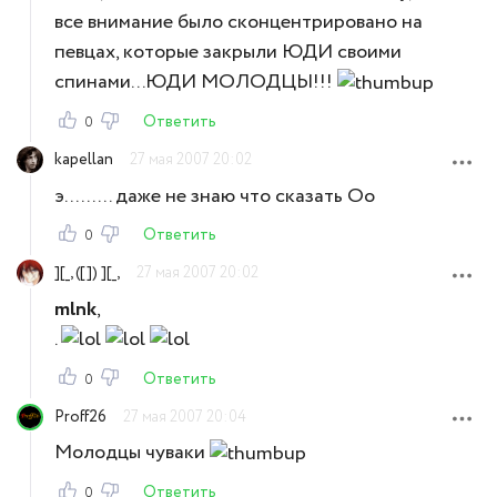
все внимание было сконцентрировано на
певцах, которые закрыли ЮДИ своими
спинами...ЮДИ МОЛОДЦЫ!!!
Ответить
0
kapellan
27 мая 2007 20:02
э......... даже не знаю что сказать Оо
Ответить
0
][_, ([]) ][_,
27 мая 2007 20:02
mlnk
,
.
Ответить
0
Proff26
27 мая 2007 20:04
Молодцы чуваки
Ответить
0