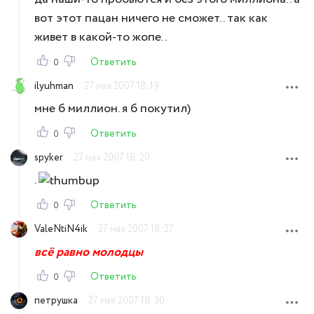
вот этот пацан ничего не сможет.. так как
живет в какой-то жопе..
Ответить
0
ilyuhman
27 мая 2007 18:19
мне б миллион. я б покутил)
Ответить
0
spyker
27 мая 2007 18:20
.
Ответить
0
ValeNtiN4ik
27 мая 2007 18:27
всё равно молодцы
Ответить
0
петрушка
27 мая 2007 18:30