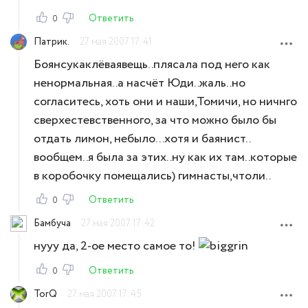
Ответить
0
Патрик.
27 мая 2007 17:41
Боянсукаклёваявещь..плясала под него как
ненормальная..а насчёт Юди..жаль..но
согласитесь, хоть они и наши,Томичи, но ничнго
сверхестевственного, за что можно было бы
отдать лимон, небыло...хотя и баянист..
вообщем..я была за этих..ну как их там..которые
в коробочку помещались) гимнасты,чтоли..
Ответить
0
Бамбуча
27 мая 2007 17:42
нууу да, 2-ое место самое то!
Ответить
0
TorQ
27 мая 2007 17:45