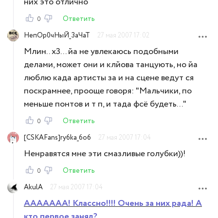
них это отлично
Ответить
0
НепОр0чНыЙ_ЗаЧаТ
27 мая 2007 17:02
Млин.. х3... йа не увлекаюсь подобными
делами, может они и клйова танцують, но йа
люблю када артисты за и на сцене ведут ся
поскрамнее, прооще говоря: "Мальчики, по
меньше понтов и т п, и тада фсё будеть..."
Ответить
0
[CSKAFans]ry6ka_6o6
27 мая 2007 17:04
Ненравятся мне эти смазливые голубки))!
Ответить
0
AkulA
27 мая 2007 17:04
ААААААА! Классно!!!! Очень за них рада! А
кто первое занял?