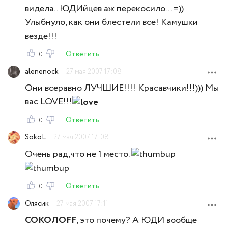
видела.. ЮДИйцев аж перекосило... =))
Улыбнуло, как они блестели все! Камушки
везде!!!
Ответить
0
alenenock
27 мая 2007 17:08
Они всеравно ЛУЧШИЕ!!!! Красавчики!!!))) Мы
вас LOVE!!!
Ответить
0
SokoL
27 мая 2007 17:08
Очень рад,что не 1 место.
Ответить
0
Олясик
27 мая 2007 17:11
СОКОЛOFF
, это почему? А ЮДИ вообще