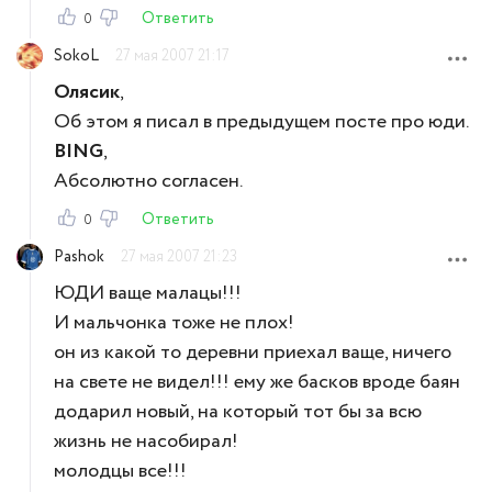
Ответить
0
SokoL
27 мая 2007 21:17
Олясик
,
Об этом я писал в предыдущем посте про юди.
BING
,
Абсолютно согласен.
Ответить
0
Pashok
27 мая 2007 21:23
ЮДИ ваще малацы!!!
И мальчонка тоже не плох!
он из какой то деревни приехал ваще, ничего
на свете не видел!!! ему же басков вроде баян
додарил новый, на который тот бы за всю
жизнь не насобирал!
молодцы все!!!