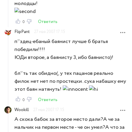
молодцы!
Ответить
0
FlipPant
27 мая 2007 17:15
п*здец-ебаный баянист лучше б братья
победили!!!!
ЮДи второе, а баянисту 3, ибо баянисто)!
бл*ть так обидно(, у тех пацанов реально
филок нет нет по простецки..сука набашку ему
этот баян натянуть!
Ответить
0
Wookill
27 мая 2007 17:15
А скока бабок за второе место дали?А че за
мальчик на первом месте - че он умел?А что за