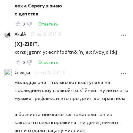
хех а Серёгу я знаю
с детства
Ответить
0
AkulA
27 мая 2007 17:31
[X]-ZiBiT
,
xt nz jgznm yt ecnhfbdftn& 'nj e;t flvbyjd ltkj
Ответить
0
Снеж_ка
27 мая 2007 17:37
молодцы они... только вот выступали на
последнем шоу с какой-то х*йней.. ну не их это
музыка.. рефлекс и это про джип которая пела..
а бояниста мне кажется пожалели.. он из
какого-то села коровкина.. ни денег, ничего..
вот и отдали пацану миллион..