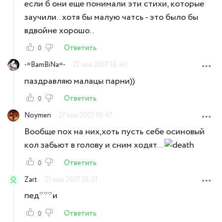
если б они еще понимали эти стихи, которые
заучили.. хотя бы малую чатсь - это было бы
вдвойне хорошо..
Ответить
0
-=BamBiNa=-
27 мая 2007 18:40
паздравляю малацы парни))
Ответить
0
Noymen
27 мая 2007 18:47
Вообще пох на них,хоть пусть себе осиновый
кол забьют в голову и сним ходят...
Ответить
0
Zart
27 мая 2007 18:51
пед***и
Ответить
0