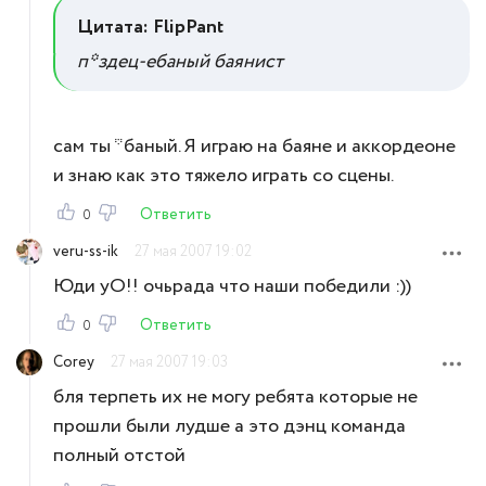
Цитата: FlipPant
п*здец-ебаный баянист
сам ты *баный. Я играю на баяне и аккордеоне
и знаю как это тяжело играть со сцены.
Ответить
0
veru-ss-ik
27 мая 2007 19:02
Юди уО!! очьрада что наши победили :))
Ответить
0
Corey
27 мая 2007 19:03
бля терпеть их не могу ребята которые не
прошли были лудше а это дэнц команда
полный отстой