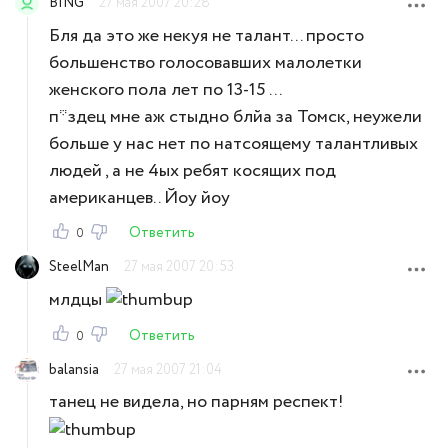
BING
27 мая 2007 20:28
Бля да это же некуя не талант... просто
большенство голосовавших малолетки
женского пола лет по 13-15 ...
п*здец мне аж стыдно блйа за Томск, неужели
больше у нас нет по натсоящему талантливых
людей , а не 4ых ребят косящих под
американцев.. Йоу йоу
Ответить
0
SteelMan
27 мая 2007 20:53
млдцы
Ответить
0
balansia
27 мая 2007 21:04
танец не видела, но парням респект!