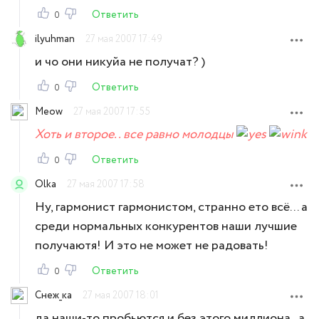
Ответить
0
ilyuhman
27 мая 2007 17:49
и чо они никуйа не получат? )
Ответить
0
Meow
27 мая 2007 17:55
Хоть и второе.. все равно молодцы
Ответить
0
Olka
27 мая 2007 17:58
Ну, гармонист гармонистом, странно ето всё... а
среди нормальных конкурентов наши лучшие
получаютя! И это не может не радовать!
Ответить
0
Снеж_ка
27 мая 2007 18:01
да наши-то пробьются и без этого миллиона.. а