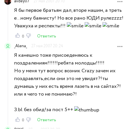
avdey07
27 мая 2007 20:10
Я бы первое братьям дал, вторе нашим, а треть
е...ному баянисту! Но все рано ЮДИ рулеzzzz!
Уважуха и респекты!!!
Ответить
0
_Alena_
27 мая 2007 20:24
Я канешно тоже присоеденяюсь к
поздралениям!!!!!!ребята молодцы!!!!!
Но у меня тут вопрос возник Crazy зачем их
поздравлять,если они это не увидят?!ты
думаешь у них есть время лазеть в на сайтах?!
или я чего то не понимаю?!
З.Ы. без обид!за пост 5++
Ответить
0