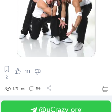
111
2
8,73 тыс
108
@uCrazy_org