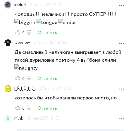
iradud
27 мая 2007 18:51
молодцы!!! мальчики!!! просто СУПЕР!!!!!!
Ответить
0
Dennew
27 мая 2007 18:53
Да смазливый мальчюган выигрывает в любой
такой дуриловке,поэтому 4 вы*бона слили
Ответить
0
[_R_I_D_I_K_]
27 мая 2007 18:55
хотелось бы чтобы заняли первое место, но ...
Ответить
0
mlnk
27 мая 2007 18:59