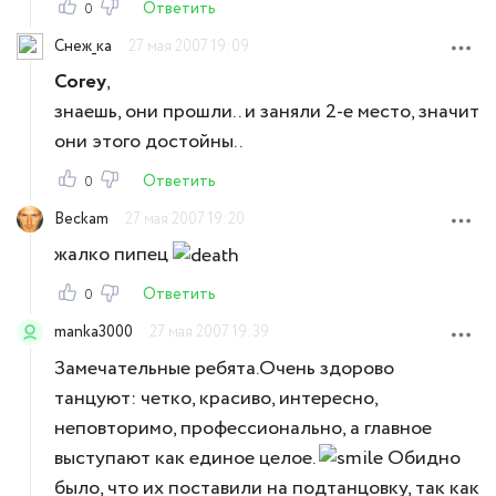
Ответить
0
Снеж_ка
27 мая 2007 19:09
Corey
,
знаешь, они прошли.. и заняли 2-е место, значит
они этого достойны..
Ответить
0
Beckam
27 мая 2007 19:20
жалко пипец
Ответить
0
manka3000
27 мая 2007 19:39
Замечательные ребята.Очень здорово
танцуют: четко, красиво, интересно,
неповторимо, профессионально, а главное
выступают как единое целое.
Обидно
было, что их поставили на подтанцовку, так как