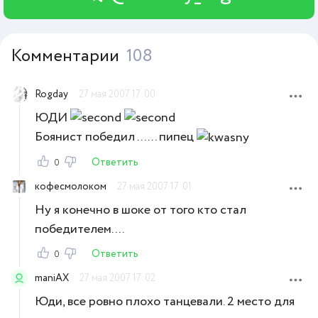
Комментарии
108
Rogday
27 мая 2007 17:00
ЮДИ
Боянист победил ...... пипец
Ответить
0
кофесмолоком
27 мая 2007 17:01
Ну я конечно в шоке от того кто стал
победителем....
Ответить
0
maniAX
27 мая 2007 17:02
Юди, все ровно плохо танцевали. 2 место для