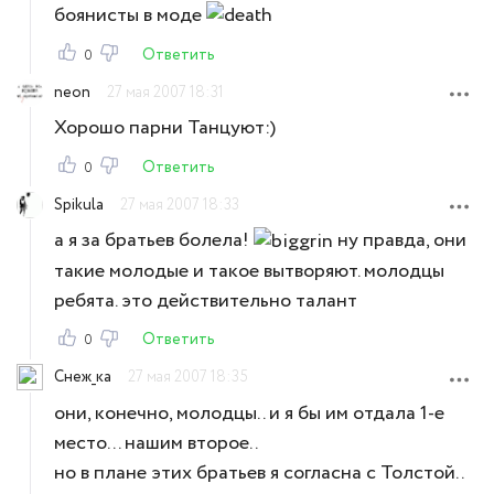
боянисты в моде
Ответить
0
neon
27 мая 2007 18:31
Хорошо парни Танцуют:)
Ответить
0
Spikula
27 мая 2007 18:33
а я за братьев болела!
ну правда, они
такие молодые и такое вытворяют. молодцы
ребята. это действительно талант
Ответить
0
Снеж_ка
27 мая 2007 18:35
они, конечно, молодцы.. и я бы им отдала 1-е
место... нашим второе..
но в плане этих братьев я согласна с Толстой..