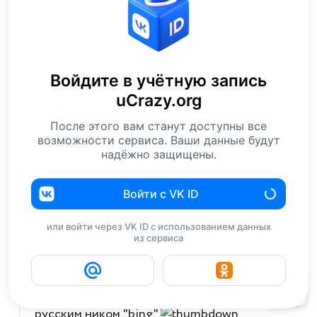
Ответить
0
Simarik
28 мая 2007 04:46
молодцы ребята
Войдите в учётную запись
uCrazy.org
Ответить
0
joorex
28 мая 2007 05:20
После этого вам станут доступны все
возможности сервиса. Ваши данные будут
Болеем за земляков
надёжно защищены.
Ответить
0
Войти с VK ID
dalas
28 мая 2007 05:50
BING
,
или войти через VK ID с использованием данных
слушай,ну ты запарил негатив один писать. я
из сервиса
вот смотрю твои комменты. ты только всех
грязью поливаешь. ты так сильно завидуешь
108
успешным людям? русофил ты наш с истинно
русским ником "bing"