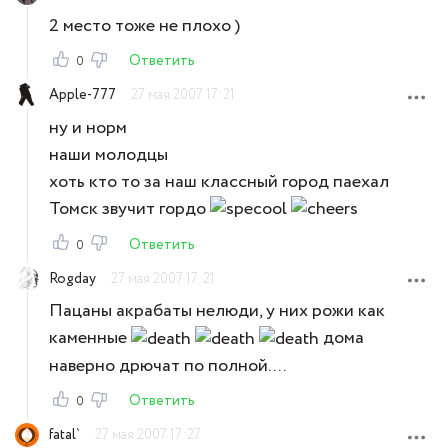
2 место тоже не плохо )
Ответить
0
Apple-777
27 мая 2007 17:21
ну и норм
наши молодцы
хоть кто то за наш классный город паехал
Томск звучит гордо
Ответить
0
Rogday
27 мая 2007 17:21
Пацаны акрабаты нелюди, у них рожи как
каменные
дома
наверно дрючат по полной....
Ответить
0
fatal`
27 мая 2007 17:27