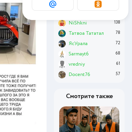
Chuzzle
176
Basai
174
NiShkni
138
Татвоа Тататал
78
ЯсУрала
72
Sarmayt6
68
vredniy
61
Docent76
57
Смотрите также