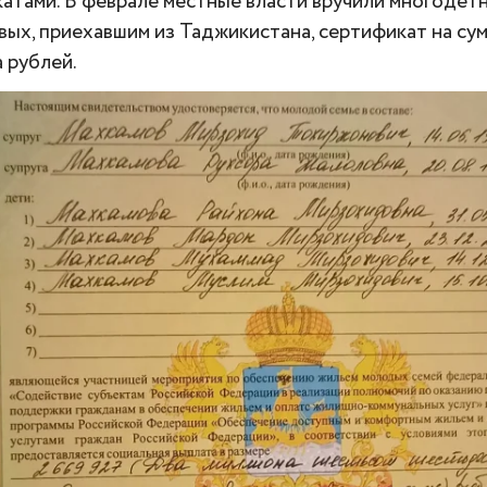
атами. В феврале местные власти вручили многодет
ых, приехавшим из Таджикистана, сертификат на сум
 рублей.