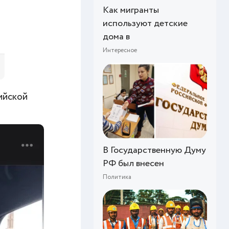
Как мигранты
используют детские
дома в
Интересное
ийской
В Государственную Думу
РФ был внесен
Политика