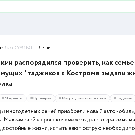
we
Всячина
5 мая 2025 11:41
кин распорядился проверить, как семье
мущих" таджиков в Костроме выдали 
фикат
Мигранты
Проверка
Миграционная политика
Таджики
ы многодетных семей приобрели новый автомобиль, 
ы Махкамовой в прошлом имелось дело о краже из ма
, достойные жизни, испытывают острую необходимос