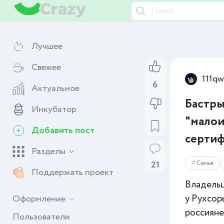
Лучшее
Свежее
111q
6
Актуальное
Бастры
Инкубатор
"малои
Добавить пост
серти
Разделы
Семья
21
Поддержать проект
Владельц
у Рухсор
Оформление
россияне
Пользователи