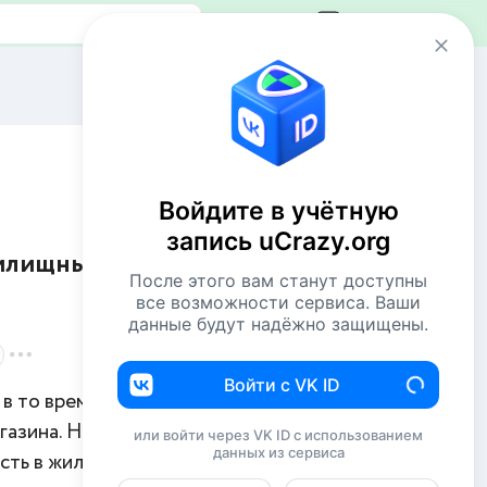
Авторизация
Сейчас онлайн
2 VIP`а
55 пользователей
Войдите в учётную
913 гостей
запись uCrazy.org
жилищный
Всего посетителей 970
После этого вам станут доступны
Рекорд: 12737 посетителей
все возможности сервиса. Ваши
Установлен 22 апр 2026г. в 02:34
данные будут надёжно защищены.
Комментаторы недели
Войти с VK ID
в то время как
Комсомолец
208
газина. Новые
или войти через VK ID с использованием
данных из сервиса
Евгений114
183
ть в жилье.