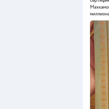
сертифик
Махкамов
миллиона