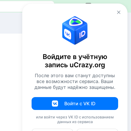
Авторизация
Сейчас онлайн
2 VIP`а
49 пользователей
Войдите в учётную
460 гостей
запись uCrazy.org
Всего посетителей 511
После этого вам станут доступны
Рекорд: 12737 посетителей
все возможности сервиса. Ваши
Установлен 22 апр 2026г. в 02:34
данные будут надёжно защищены.
Комментаторы недели
Войти с VK ID
NiShkni
220
или войти через VK ID с использованием
данных из сервиса
Евгений114
194