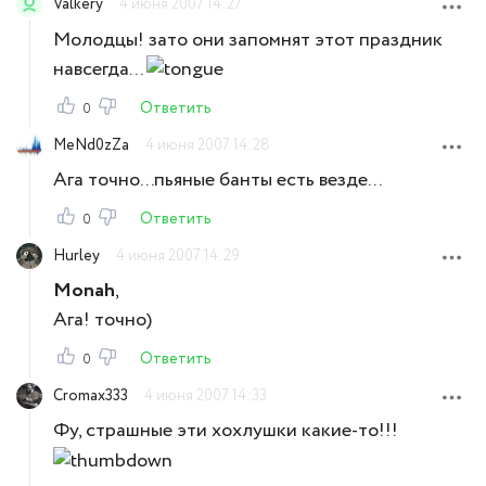
Valkery
4 июня 2007 14:27
Молодцы! зато они запомнят этот праздник
навсегда...
Ответить
0
MeNd0zZa
4 июня 2007 14:28
Ага точно...пьяные банты есть везде...
Ответить
0
Hurley
4 июня 2007 14:29
Monah
,
Ага! точно)
Ответить
0
Cromax333
4 июня 2007 14:33
Фу, страшные эти хохлушки какие-то!!!