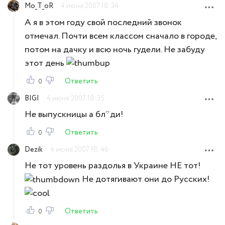
Mo_T_oR
4 июня 2007 18:34
А я в этом году свой последний звонок
отмечал. Почти всем классом сначало в городе,
потом на дачку и всю ночь гудели. Не забуду
этот день
Ответить
0
BIGI
4 июня 2007 18:35
Не выпускницы а бл*ди!
Ответить
0
Dezik
4 июня 2007 18:46
Не тот уровень раздолья в Украине НЕ тот!
Не дотягивают они до Русских!
Ответить
0