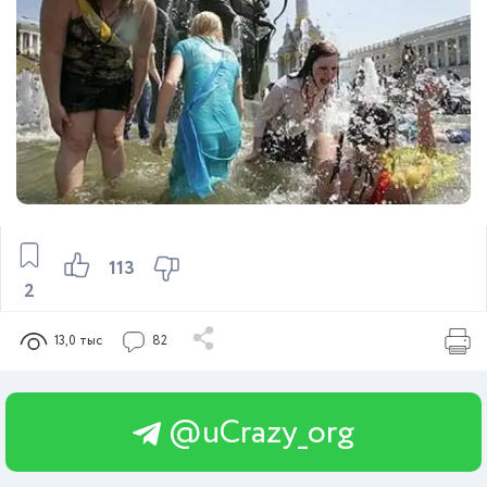
113
2
13,0 тыс
82
@uCrazy_org