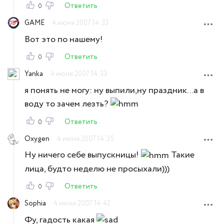
Ответить
0
GAME
4 июня 2007 14:33
Вот это по нашему!
Ответить
0
Yanka
4 июня 2007 14:33
я понять не могу: ну выпили,ну праздник...а в
воду то зачем лезть?
Ответить
0
Oxygen
4 июня 2007 14:35
Ну ничего себе выпускницы!
Такие
лица, будто неделю не просыхали)))
Ответить
0
Sophia
4 июня 2007 14:42
Фу, гадость какая