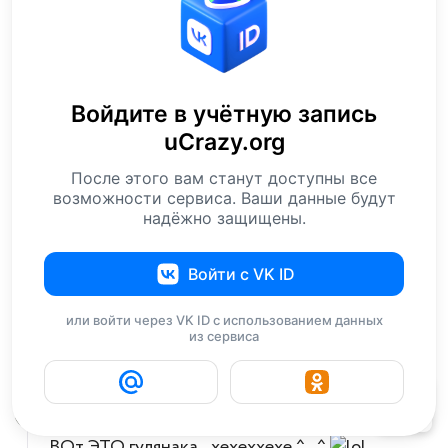
последний звонок я думаю "мож я чето в жизни
упустила? о.О"
у нас вес было мило и очень тепло да
трогательно. мда.
Войдите в учётную запись
Ответить
0
uCrazy.org
Shusha
4 июня 2007 19:52
После этого вам станут доступны все
мне вот интересно, и что им не стыдно? я не
возможности сервиса. Ваши данные будут
про то что типо как они себя видут, а про то
надёжно защищены.
как это выглядет!!!! МЕРЗКО!!!
Войти с VK ID
Ответить
0
Стайл
4 июня 2007 20:23
или войти через VK ID с использованием данных
из сервиса
фигасе
Ответить
0
82
PlayGame
4 июня 2007 20:52
ВОт ЭТО гулянака...хехеххехе ^__^