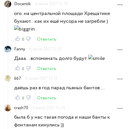
Docentik
4 июня 2007 15:00
ого..на центральной площади Хрещатике
бухают...как их ещё мусора не загребли )
Ответить
0
Fanny
4 июня 2007 15:01
Дааа... вспоминать долго будут
Ответить
0
667
4 июня 2007 15:17
даёшь раз в год парад пьяных бантов....
Ответить
0
crash70
4 июня 2007 15:26
была б у нас такая погода и наши банты к
фонтанам кинулись:))