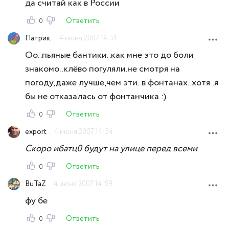
да считай как в России
Ответить
0
Патрик.
4 июня 2007 14:51
Оо..пьяные бантики..как мне это до боли
знакомо..клёво погуляли.не смотря на
погоду,даже лучше,чем эти..в фонтанах..хотя..я
бы не отказалась от фонтанчика :)
Ответить
0
export
4 июня 2007 14:54
Скоро ибатц0 будут на улице перед всеми
Ответить
0
BuTaZ
4 июня 2007 14:59
фу бе
Ответить
0