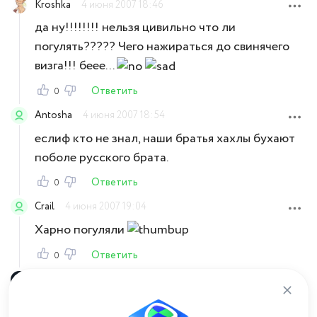
Kroshka
4 июня 2007 18:46
да ну!!!!!!!! нельзя цивильно что ли
погулять????? Чего нажираться до свинячего
визга!!! беее...
Ответить
0
Antosha
4 июня 2007 18:54
еслиф кто не знал, наши братья хахлы бухают
поболе русского брата.
Ответить
0
Crail
4 июня 2007 19:04
Харно погуляли
Ответить
0
Alu
4 июня 2007 19:26
смотря на такие фотографии и вспоминая свой