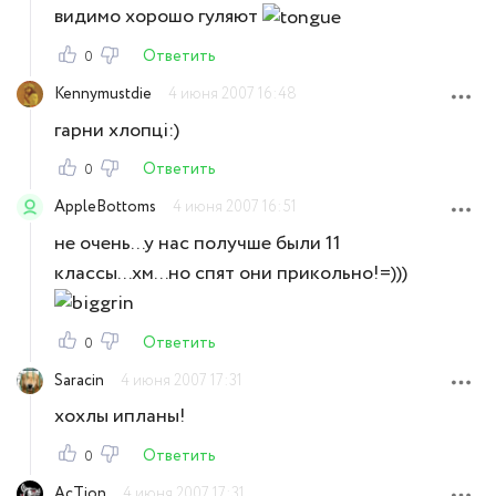
видимо хорошо гуляют
Ответить
0
Kennymustdie
4 июня 2007 16:48
гарни хлопцi:)
Ответить
0
AppleBottoms
4 июня 2007 16:51
не очень...у нас получше были 11
классы...хм...но спят они прикольно!=)))
Ответить
0
Saracin
4 июня 2007 17:31
хохлы ипланы!
Ответить
0
AcTion
4 июня 2007 17:31