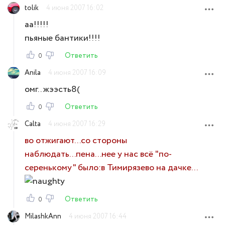
tolik
4 июня 2007 16:02
аа!!!!!
пьяные бантики!!!!
Ответить
0
Anila
4 июня 2007 16:09
омг.. жээсть8(
Ответить
0
Calta
4 июня 2007 16:29
во отжигают...со стороны
наблюдать...пена...нее у нас всё "по-
серенькому" было:в Тимирязево на дачке...
Ответить
0
MilashkAnn
4 июня 2007 16:44