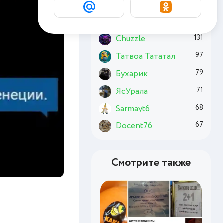
Комсомолец
174
Basai
163
Chuzzle
131
Татвоа Тататал
97
Бухарик
79
ЯсУрала
71
Sarmayt6
68
Docent76
67
Смотрите также