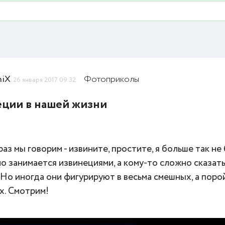
niX
Фотоприколы
26 января 2017 09:32
ции в нашей жизни
раз мы говорим - извините, простите, я больше так не
о занимается извинециями, а кому-то сложно сказать
. Но иногда они фигурируют в весьма смешных, а поро
х. Смотрим!