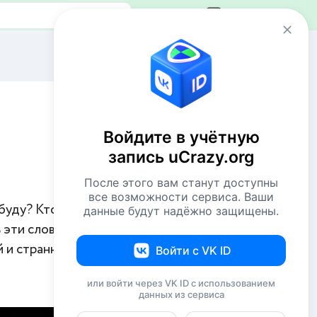
Авторизация
Сейчас онлайн
1 VIP
47 пользователей
Войдите в учётную
806 гостей
запись uCrazy.org
Всего посетителей 854
После этого вам станут доступны
Рекорд: 12737 посетителей
все возможности сервиса. Ваши
Установлен 22 апр 2026г. в 02:34
 буду? Кто-то
данные будут надёжно защищены.
 эти слова
Комментаторы недели
й и странных
Войти с VK ID
NiShkni
220
или войти через VK ID с использованием
данных из сервиса
Евгений114
194