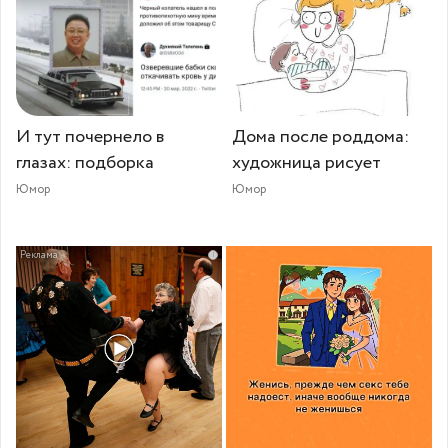
И тут почернело в
Дома после роддома:
глазах: подборка
художница рисует
Юмор
Юмор
i