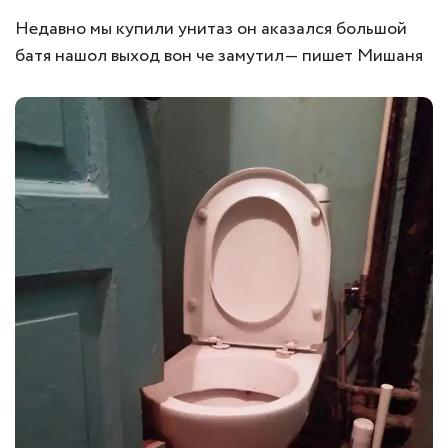
Недавно мы купили унитаз он аказался большой
батя нашол выход вон че замутил— пишет Мишаня