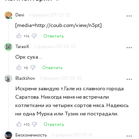
Devi
4 февраля 2017 23:52
[media=http://coub.com/view/n5pt]
Ответить
+14
TarasiK
5 февраля 2017 05:03
Орк сука...
Ответить
+6
Blackshov
5 февраля 2017 08:08
Искрене завидую т.Гале из славного города
Саратова. Никогда меня не встречали
котлетками из четырех сортов мяса. Надеюсь
ни одна Мурка или Тузик не пострадали.
Ответить
+10
Бесконечность
5 февраля 2017 09:01