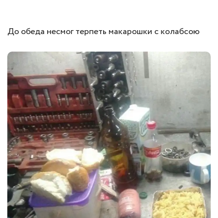
До обеда несмог терпеть макарошки с колабсою