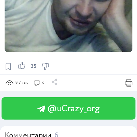
35
9,7 тыс
6
@uCrazy_org
Комментарии
6