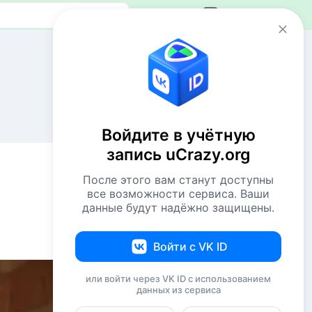
Авторизация
Сейчас онлайн
1 VIP
57 пользователей
Войдите в учётную
789 гостей
запись uCrazy.org
Всего посетителей 847
После этого вам станут доступны
Рекорд: 12737 посетителей
все возможности сервиса. Ваши
Установлен 22 апр 2026г. в 02:34
данные будут надёжно защищены.
Комментаторы недели
Войти с VK ID
подводим итоги
или войти через VK ID с использованием
Docent76
xx
данных из сервиса
Chuzzle
xx