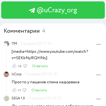
@uCrazy_org
Комментарии
4
ПМ
9 февраля 2017 17:04
[media=https://www.youtube.com/watch?
v=SEKkNyRQHNs]
Ответить
+6
IsCorp
9 февраля 2017 20:58
Просто у пацанов спина надорвана.
Ответить
+1
SEGA 1.0
10 февраля 2017 03:20