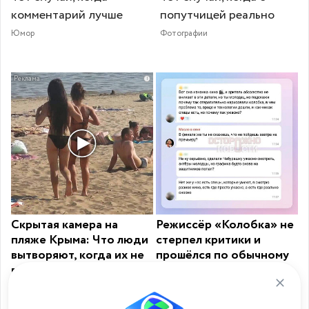
комментарий лучше
попутчицей реально
Юмор
Фотографии
i
Скрытая камера на
Режиссёр «Колобка» не
пляже Крыма: Что люди
стерпел критики и
вытворяют, когда их не
прошёлся по обычному
видят...
работяге
i