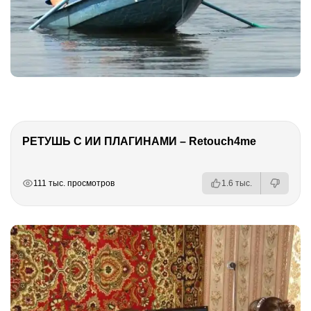
РЕТУШЬ С ИИ ПЛАГИНАМИ – Retouch4me
РЕКЛАМА
РЕКЛАМА
РЕКЛАМА
РЕКЛАМА
111 тыс. просмотров
1.6 тыс.