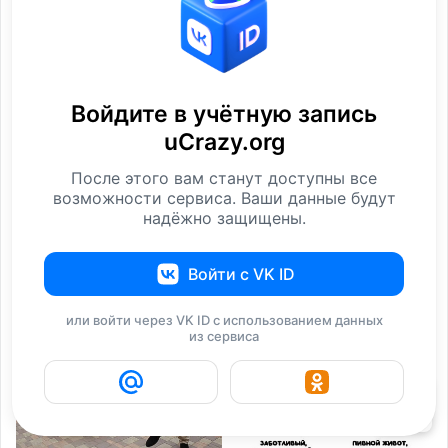
Войдите в учётную запись
uCrazy.org
После этого вам станут доступны все
Судьба сподвижника
Ролик длится несколько
возможности сервиса. Ваши данные будут
Петра I Александра
секунд, а смеяться вы
надёжно защищены.
Меншикова
будете долго
i
Войти с VK ID
или войти через VK ID с использованием данных
из сервиса
4