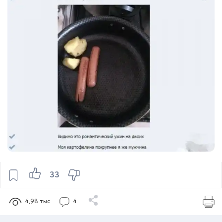
33
4,98 тыс
4