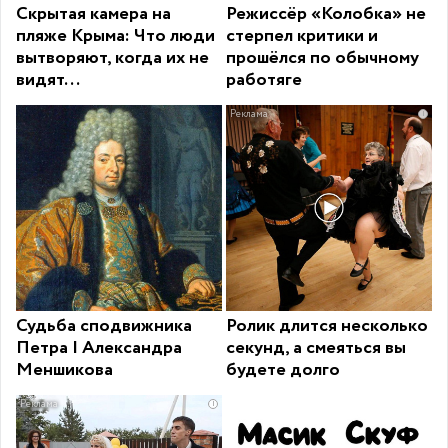
Скрытая камера на
Режиссёр «Колобка» не
пляже Крыма: Что люди
стерпел критики и
вытворяют, когда их не
прошёлся по обычному
видят...
работяге
i
Судьба сподвижника
Ролик длится несколько
Петра I Александра
секунд, а смеяться вы
Меншикова
будете долго
i