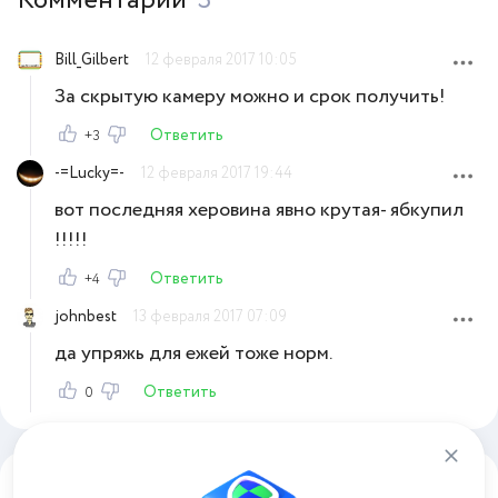
Комментарии
3
Bill_Gilbert
12 февраля 2017 10:05
За скрытую камеру можно и срок получить!
Ответить
+3
-=Lucky=-
12 февраля 2017 19:44
вот последняя херовина явно крутая- ябкупил
!!!!!
Ответить
+4
johnbest
13 февраля 2017 07:09
да упряжь для ежей тоже норм.
Ответить
0