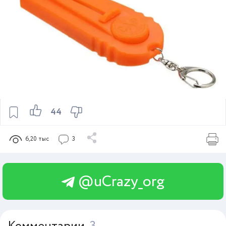
44
6,20 тыс
3
@uCrazy_org