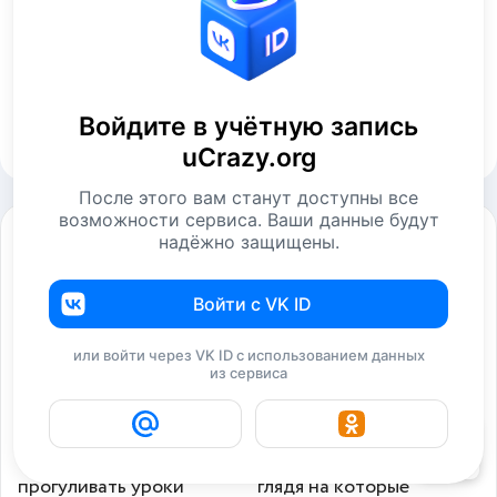
Войдите в учётную запись
Отправить комментарий
uCrazy.org
После этого вам станут доступны все
возможности сервиса. Ваши данные будут
Смотрите также
надёжно защищены.
Войти с VK ID
или войти через VK ID с использованием данных
из сервиса
3
Вот почему нельзя
18 убойных объявлений,
прогуливать уроки
глядя на которые