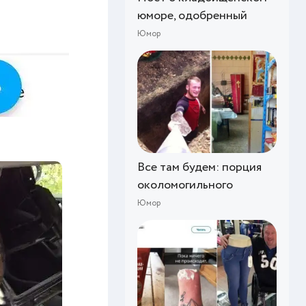
юморе, одобренный
Юмор
Все там будем: порция
околомогильного
Юмор