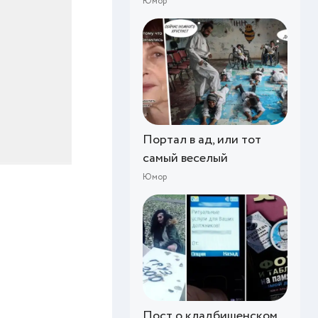
Юмор
Портал в ад, или тот
самый веселый
Юмор
Пост о кладбищенском