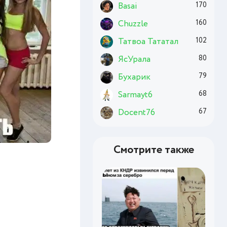
Basai
170
Chuzzle
160
Татвоа Тататал
102
ЯсУрала
80
Бухарик
79
Sarmayt6
68
Docent76
67
Смотрите также