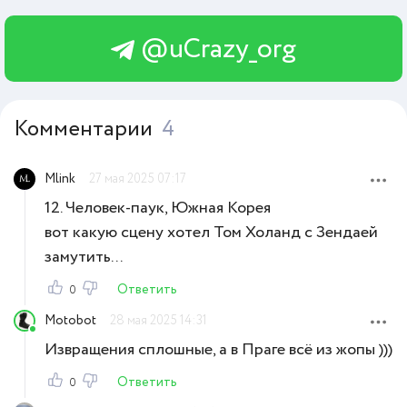
@uCrazy_org
Комментарии
4
Mlink
27 мая 2025 07:17
12. Человек-паук, Южная Корея
вот какую сцену хотел Том Холанд с Зендаей
замутить...
Ответить
0
Motobot
28 мая 2025 14:31
Извращения сплошные, а в Праге всё из жопы )))
Ответить
0