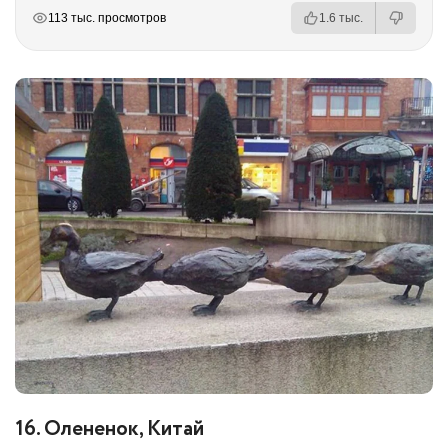
РЕКЛАМА
РЕКЛАМА
РЕКЛАМА
113 тыс. просмотров
1.6 тыс.
16. Олененок, Китай