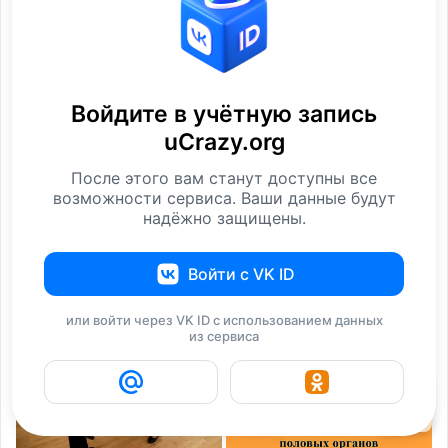
Войдите в учётную запись
uCrazy.org
Баяны 585 пробы
Баяны в стиле IT
После этого вам станут доступны все
возможности сервиса. Ваши данные будут
Юмор
Юмор
надёжно защищены.
i
Войти с VK ID
или войти через VK ID с использованием данных
из сервиса
2