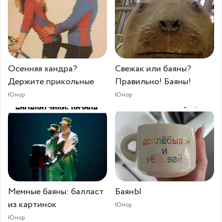
Осенняя хандра?
Свежак или баяны?
Держите прикольные
Правильно! Баяны!
Юмор
Юмор
Мемные баяны: балласт
БаянЫ
из картинок
Юмор
Юмор