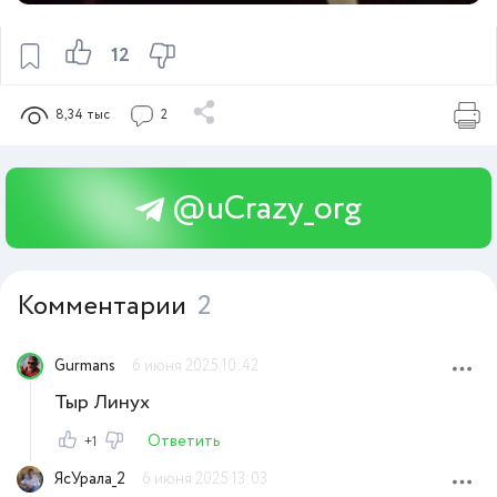
12
8,34 тыс
2
@uCrazy_org
Комментарии
2
Gurmans
6 июня 2025 10:42
Тыр Линух
Ответить
+1
ЯсУрала_2
6 июня 2025 13:03