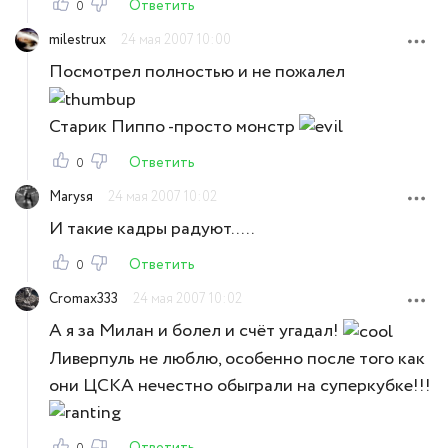
Ответить
0
milestrux
24 мая 2007 10:00
Посмотрел полностью и не пожалел
Старик Пиппо -просто монстр
Ответить
0
Marysя
24 мая 2007 10:02
И такие кадры радуют.....
Ответить
0
Cromax333
24 мая 2007 10:02
А я за Милан и болел и счёт угадал!
Ливерпуль не люблю, особенно после того как
они ЦСКА нечестно обыграли на суперкубке!!!