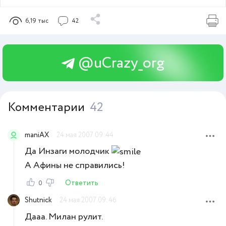
6,19 тыс
42
@uCrazy_org
Комментарии
42
maniAX
24 мая 2007 09:44
Да Инзаги молодчик
А Афины не справились!
Ответить
0
Shutnick
24 мая 2007 09:46
Дааа. Милан рулит.