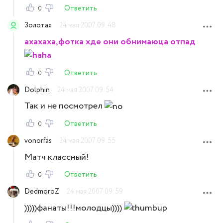
Ответить
0
Золотая
24 мая 2007 09:48
ахахаха,фотка хде они обнимаюца отпад
Ответить
0
Dolphin
24 мая 2007 09:54
Так и не посмотрел
Ответить
0
vonorfas
24 мая 2007 09:55
Матч классный!
Ответить
0
DedmoroZ
24 мая 2007 09:59
)))))фанаты!!!молодцы))))