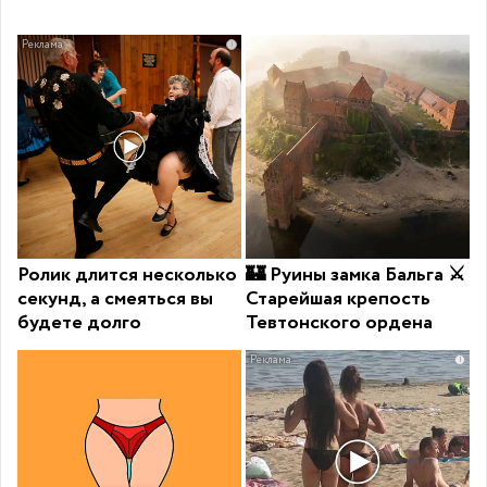
i
Ролик длится несколько
🏰 Руины замка Бальга ⚔️
секунд, а смеяться вы
Старейшая крепость
будете долго
Тевтонского ордена
i