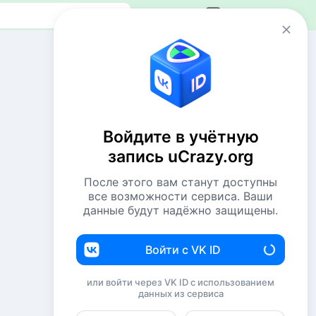
Авторизация
Сейчас онлайн
1 VIP
57 пользователей
Войдите в учётную
1186 гостей
запись uCrazy.org
Всего посетителей 1244
После этого вам станут доступны
Рекорд: 12737 посетителей
все возможности сервиса. Ваши
Установлен 22 апр 2026г. в 02:34
данные будут надёжно защищены.
Комментаторы недели
Войти с VK ID
Евгений114
188
или войти через VK ID с использованием
данных из сервиса
NiShkni
187