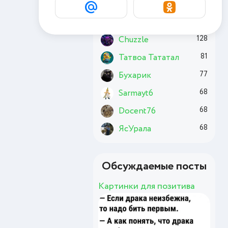
Комсомолец
186
Basai
170
Chuzzle
128
Татвоа Тататал
81
Бухарик
77
Sarmayt6
68
Docent76
68
ЯсУрала
68
Обсуждаемые посты
Картинки для позитива