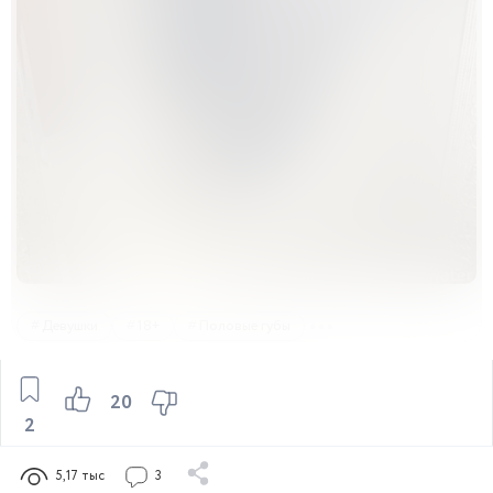
Девушки
18+
Половые губы
20
2
5,17 тыс
3