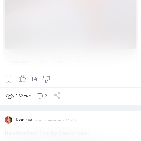
Девушки
18+
Игры
Фото
14
3,82 тыс
2
Koritsa
В воскресенье в 04:43
Косплей на Eve by Samichuuu