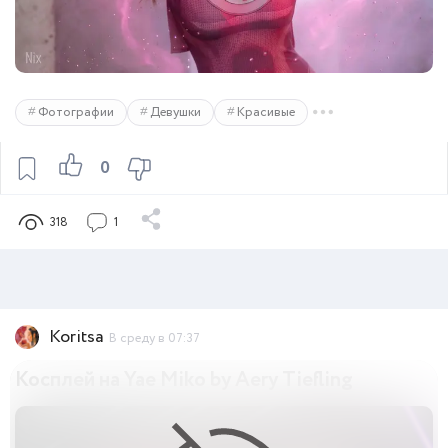
Фотографии
Девушки
Красивые
0
318
1
Koritsa
В среду в 07:37
Косплей на Yae Miko by Aery Tiefling