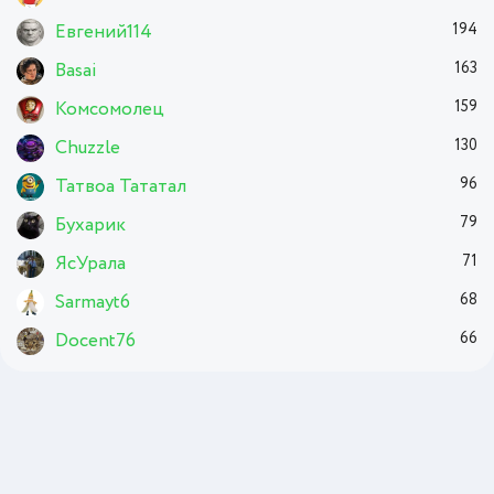
Евгений114
194
Basai
163
Комсомолец
159
Chuzzle
130
Татвоа Тататал
96
Бухарик
79
ЯсУрала
71
Sarmayt6
68
Docent76
66