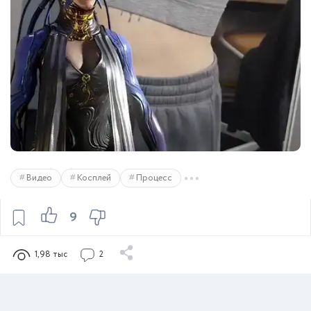
Видео
Косплей
Процесс
9
1,98 тыс
2