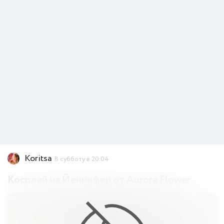
Koritsa
В субботу в 20:04
Косплей на Йеннифер от Aurora Flower