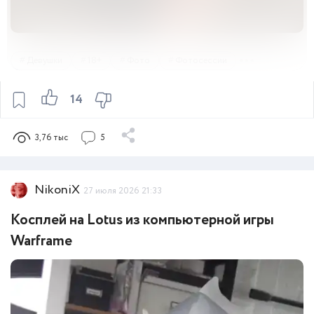
Девушки
18+
Фото
Фотосессии
14
3,76 тыс
5
NikoniX
27 июля 2026 21:33
Косплей на Lotus из компьютерной игры
Warframe