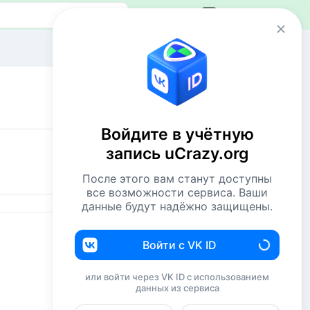
Авторизация
Сейчас онлайн
1 VIP
51 пользователь
Войдите в учётную
1149 гостей
запись uCrazy.org
Всего посетителей 1201
После этого вам станут доступны
Рекорд: 12737 посетителей
все возможности сервиса. Ваши
Установлен 22 апр 2026г. в 02:34
данные будут надёжно защищены.
Комментаторы недели
Войти с VK ID
NiShkni
218
или войти через VK ID с использованием
данных из сервиса
Евгений114
200