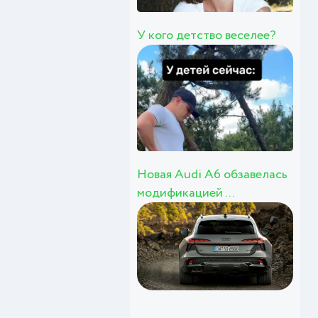
У кого детство веселее?
Новая Audi A6 обзавелась
модификацией ...