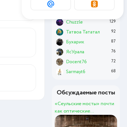
Комсомолец
191
Basai
173
Chuzzle
129
Татвоа Тататал
92
Бухарик
87
ЯсУрала
76
Docent76
72
Sarmayt6
68
Обсуждаемые посты
«Сеульские мосты» почти
как оптические...