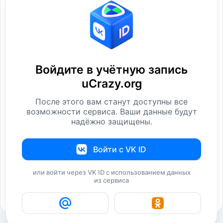
Место в рейтинге:
142120
Посмотреть
Войдите в учётную запись
Избранное
uCrazy.org
Лайки
После этого вам станут доступны все
возможности сервиса. Ваши данные будут
Контакты
надёжно защищены.
Связь через сайт:
Отправить ЛС
Войти с VK ID
Email:
отправить e-mail
или войти через VK ID с использованием данных
из сервиса
Добавить в черный список