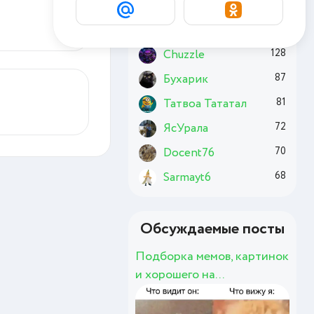
Комсомолец
186
Basai
170
Chuzzle
128
Бухарик
87
Татвоа Тататал
81
ЯсУрала
72
Docent76
70
Sarmayt6
68
Обсуждаемые посты
Подборка мемов, картинок
и хорошего на...