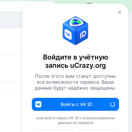
Авторизация
Сейчас онлайн
1 VIP
36 пользователей
Войдите в учётную
1360 гостей
запись uCrazy.org
н
Всего посетителей 1397
После этого вам станут доступны
Рекорд: 12737 посетителей
все возможности сервиса. Ваши
Установлен 22 апр 2026г. в 02:34
данные будут надёжно защищены.
Комментаторы недели
Войти с VK ID
Евгений114
194
или войти через VK ID с использованием
данных из сервиса
NiShkni
187