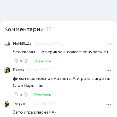
Комментарии
11
MeNd0zZa
13 мая 2007 09:38
Что сказать...Америкосы-совсем епнулись..=)
Ответить
0
Dazma
13 мая 2007 10:30
фильм еще можно смотреть. А играть в игры по
Стар Варс... бе
Ответить
0
Trogvar
13 мая 2007 10:41
Зато игра класная =)