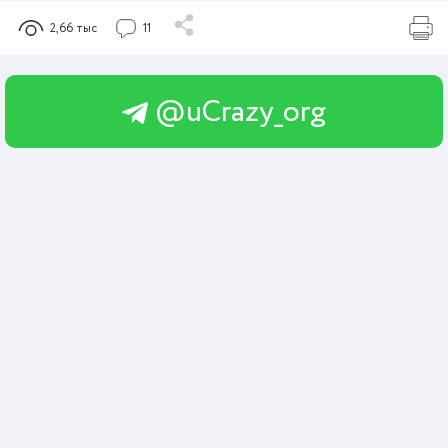
2,66 тыс
11
@uCrazy_org