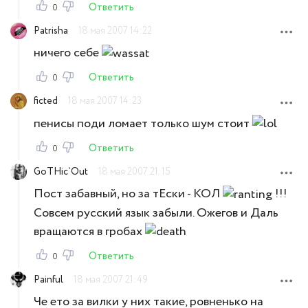
Ответить
0
Patrisha
18 мая 2007 14:22
ничего себе
Ответить
0
ficted
18 мая 2007 14:23
пенисы поди ломает только шум стоит
Ответить
0
GoTHic`Out
18 мая 2007 21:15
Пост забавный, но за тЕски - КОЛ
!!!
Совсем русский язык забыли. Ожегов и Даль
вращаются в гробах
Ответить
0
Painful
18 мая 2007 21:49
Че ето за вилки у них такие, ровненько на