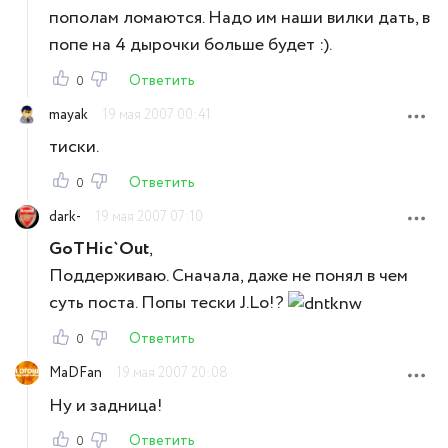
пополам ломаются. Надо им наши вилки дать, в
попе на 4 дырочки больше будет :).
Ответить
0
mayak
19 мая 2007 00:41
тиски.
Ответить
0
dark-
19 мая 2007 07:10
GoTHic`Out
,
Поддерживаю. Сначала, даже не понял в чем
суть поста. Попы тески J.Lo!?
Ответить
0
MaDFan
19 мая 2007 20:08
Ну и задница!
Ответить
0