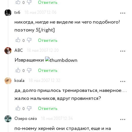
Ответить
0
tv6
18 мая 2007 12:06
никогда, нигде не виделе ни чего подобного!
поэтому 5[/right]
Ответить
0
ABC
18 мая 2007 12:20
Извращенки
Ответить
0
koala
18 мая 2007 12:32
да, долго пришлось тренироваться, наверное....
жалко мальчиков, вдруг провинятся?
Ответить
0
Озеро слёз
18 мая 2007 12:34
по-моему херней они страдают, еще и на