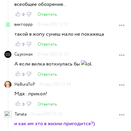
всеобщее обозрение..
Ответить
0
викторрр
18 мая 2007 12:52
такой в жопу сунеш мало не покажеца
Ответить
0
Сцуконах
18 мая 2007 12:53
А если вилка воткнулась бы
Ответить
0
HaBuraToP
18 мая 2007 13:04
Мдя...прикол!
Ответить
0
Tanata
18 мая 2007 13:56
и как им это в жизни пригодится?)