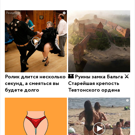
i
Ролик длится несколько
🏰 Руины замка Бальга ⚔️
секунд, а смеяться вы
Старейшая крепость
будете долго
Тевтонского ордена
i