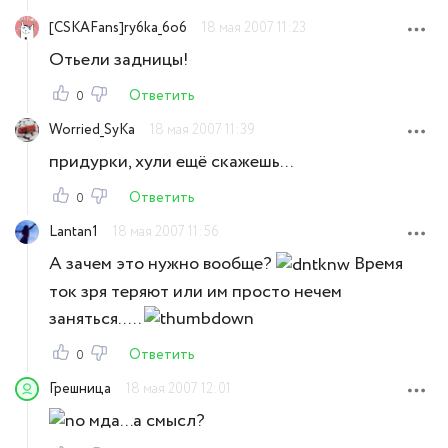
[CSKAFans]ry6ka_6o6
18 мая 2007 11:23
Отьели задницы!
Ответить
0
Worried_SyKa
18 мая 2007 11:39
придурки, хули ещё скажешь...
Ответить
0
Lantan1
18 мая 2007 11:56
А зачем это нужно вообще?
Время
ток зря теряют или им просто нечем
заняться.....
Ответить
0
Грешница
18 мая 2007 12:01
мда...а смысл?