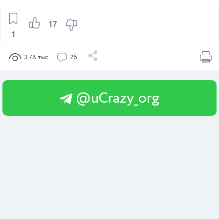
17
1
3,78 тыс
26
@uCrazy_org